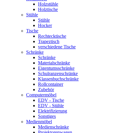
Holzstühle
Holztische
Stühle
Stühle
Hocker
Tische
Rechtecktische
Trapeztisch
verschiedene Tische
Schränke
Schränke
Materialschränke
Eigentumsschränke
Schulranzenschränke
Klassenbuchschränke
Rollcontainer
Zubehör
Computermöbel
EDV - Tische
EDV - Stühle
Elektrifizierung
Sonstiges
Medienmöbel
Medienschränke
Projektorenwagen