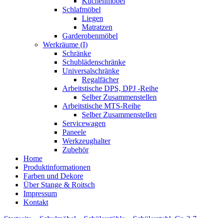
Küchenmöbel
Schlafmöbel
Liegen
Matratzen
Garderobenmöbel
Werkräume (I)
Schränke
Schublädenschränke
Universalschränke
Regalfächer
Arbeitstische DPS, DPJ -Reihe
Selber Zusammenstellen
Arbeitstische MTS-Reihe
Selber Zusammenstellen
Servicewagen
Paneele
Werkzeughalter
Zubehör
Home
Produktinformationen
Farben und Dekore
Über Stange & Roitsch
Impressum
Kontakt