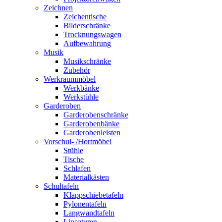
Zeichnen
Zeichentische
Bilderschränke
Trocknungswagen
Aufbewahrung
Musik
Musikschränke
Zubehör
Werkraummöbel
Werkbänke
Werkstühle
Garderoben
Garderobenschränke
Garderobenbänke
Garderobenleisten
Vorschul- /Hortmöbel
Stühle
Tische
Schlafen
Materialkästen
Schultafeln
Klappschiebetafeln
Pylonentafeln
Langwandtafeln
Lineaturen