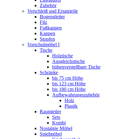
Zubehör
Verschleiß und Ersatzteile
Bogengleiter
Filz
Fußkappen
Kappen
Stopfen
Vorschulmöbel I
Tische
Holztische
Ausgleichstische
höhenverstellbare Tische
Schränke
bis 75 cm Höhe
bis 123 cm Höhe
bis 180 cm Höhe
Aufbewahrungszubehör
Holz
Plastik
Raumteiler
Sets
Kombi
Nostalgie Möbel
Spielmöbel