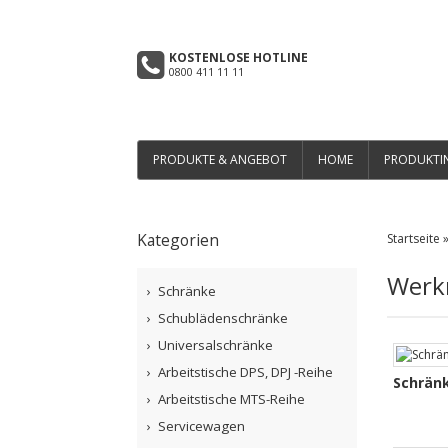
KOSTENLOSE HOTLINE
0800 411 11 11
PRODUKTE & ANGEBOT
HOME
PRODUKTI
Kategorien
Startseite
Werkr
Schränke
Schublädenschränke
Universalschränke
Arbeitstische DPS, DPJ -Reihe
Schrän
Arbeitstische MTS-Reihe
Servicewagen