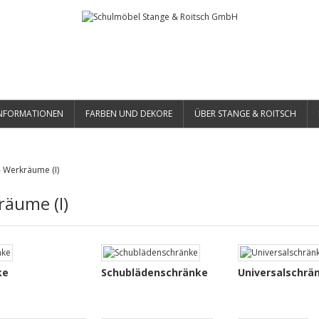
NFORMATIONEN
FARBEN UND DEKORE
ÜBER STANGE & ROITSCH
»
Werkräume (I)
äume (I)
ke
Schublädenschränke
Universalschrä