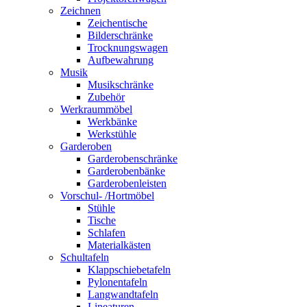
Zeichnen
Zeichentische
Bilderschränke
Trocknungswagen
Aufbewahrung
Musik
Musikschränke
Zubehör
Werkraummöbel
Werkbänke
Werkstühle
Garderoben
Garderobenschränke
Garderobenbänke
Garderobenleisten
Vorschul- /Hortmöbel
Stühle
Tische
Schlafen
Materialkästen
Schultafeln
Klappschiebetafeln
Pylonentafeln
Langwandtafeln
Lineaturen