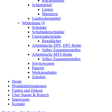
Küchenmöbel
Schlafmöbel
Liegen
Matratzen
Garderobenmöbel
Werkräume (I)
Schränke
Schublädenschränke
Universalschränke
Regalfächer
Arbeitstische DPS, DPJ -Reihe
Selber Zusammenstellen
Arbeitstische MTS-Reihe
Selber Zusammenstellen
Servicewagen
Paneele
Werkzeughalter
Zubehör
Home
Produktinformationen
Farben und Dekore
Über Stange & Roitsch
Impressum
Kontakt