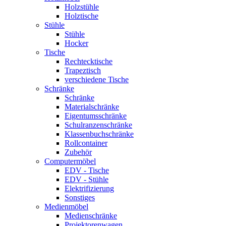
Holzstühle
Holztische
Stühle
Stühle
Hocker
Tische
Rechtecktische
Trapeztisch
verschiedene Tische
Schränke
Schränke
Materialschränke
Eigentumsschränke
Schulranzenschränke
Klassenbuchschränke
Rollcontainer
Zubehör
Computermöbel
EDV - Tische
EDV - Stühle
Elektrifizierung
Sonstiges
Medienmöbel
Medienschränke
Projektorenwagen