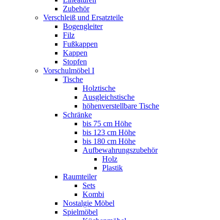
Zubehör
Verschleiß und Ersatzteile
Bogengleiter
Filz
Fußkappen
Kappen
Stopfen
Vorschulmöbel I
Tische
Holztische
Ausgleichstische
höhenverstellbare Tische
Schränke
bis 75 cm Höhe
bis 123 cm Höhe
bis 180 cm Höhe
Aufbewahrungszubehör
Holz
Plastik
Raumteiler
Sets
Kombi
Nostalgie Möbel
Spielmöbel