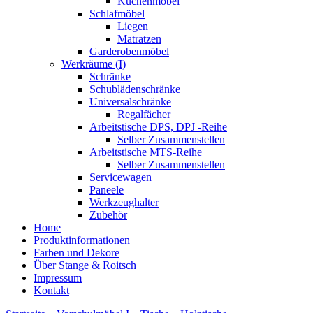
Küchenmöbel
Schlafmöbel
Liegen
Matratzen
Garderobenmöbel
Werkräume (I)
Schränke
Schublädenschränke
Universalschränke
Regalfächer
Arbeitstische DPS, DPJ -Reihe
Selber Zusammenstellen
Arbeitstische MTS-Reihe
Selber Zusammenstellen
Servicewagen
Paneele
Werkzeughalter
Zubehör
Home
Produktinformationen
Farben und Dekore
Über Stange & Roitsch
Impressum
Kontakt