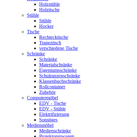
Holzstühle
Holztische
Stühle
Stühle
Hocker
Tische
Rechtecktische
Trapeztisch
verschiedene Tische
Schränke
Schränke
Materialschränke
Eigentumsschränke
Schulranzenschränke
Klassenbuchschränke
Rollcontainer
Zubehör
Computermöbel
EDV - Tische
EDV - Stühle
Elektrifizierung
Sonstiges
Medienmöbel
Medienschränke
Projektorenwagen