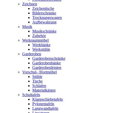
Zeichnen
Zeichentische
Bilderschränke
Trocknungswagen
Aufbewahrung
Musik
Musikschränke
Zubehör
Werkraummöbel
Werkbänke
Werkstühle
Garderoben
Garderobenschränke
Garderobenbänke
Garderobenleisten
Vorschul- /Hortmöbel
Stühle
Tische
Schlafen
Materialkästen
Schultafeln
Klappschiebetafeln
Pylonentafeln
Langwandtafeln
Lineaturen