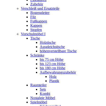
Zubehör
Verschleiß und Ersatzteile
Bogengleiter
Filz
Fußkappen
Kappen
Stopfen
Vorschulmöbel I
Tische
Holztische
Ausgleichstische
höhenverstellbare Tische
Schränke
bis 75 cm Höhe
bis 123 cm Höhe
bis 180 cm Höhe
Aufbewahrungszubehör
Holz
Plastik
Raumteiler
Sets
Kombi
Nostalgie Möbel
Spielmöbel