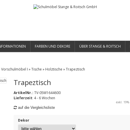
NFORMATIONEN
FARBEN UND DEKORE
ÜBER STANGE & ROITSCH
»
Vorschulmöbel I
»
Tische
»
Holztische
»
Trapeztisch
Trapeztisch
ArtikelNr.:
TV-05M1644600
Lieferzeit
: 4 - 6 Wochen
exkl. 19% 
auf die Vergleichsliste
Dekor