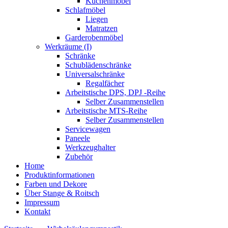
Küchenmöbel
Schlafmöbel
Liegen
Matratzen
Garderobenmöbel
Werkräume (I)
Schränke
Schublädenschränke
Universalschränke
Regalfächer
Arbeitstische DPS, DPJ -Reihe
Selber Zusammenstellen
Arbeitstische MTS-Reihe
Selber Zusammenstellen
Servicewagen
Paneele
Werkzeughalter
Zubehör
Home
Produktinformationen
Farben und Dekore
Über Stange & Roitsch
Impressum
Kontakt