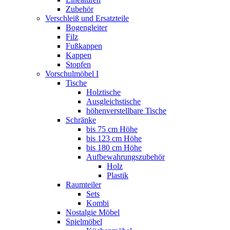
Zubehör
Verschleiß und Ersatzteile
Bogengleiter
Filz
Fußkappen
Kappen
Stopfen
Vorschulmöbel I
Tische
Holztische
Ausgleichstische
höhenverstellbare Tische
Schränke
bis 75 cm Höhe
bis 123 cm Höhe
bis 180 cm Höhe
Aufbewahrungszubehör
Holz
Plastik
Raumteiler
Sets
Kombi
Nostalgie Möbel
Spielmöbel