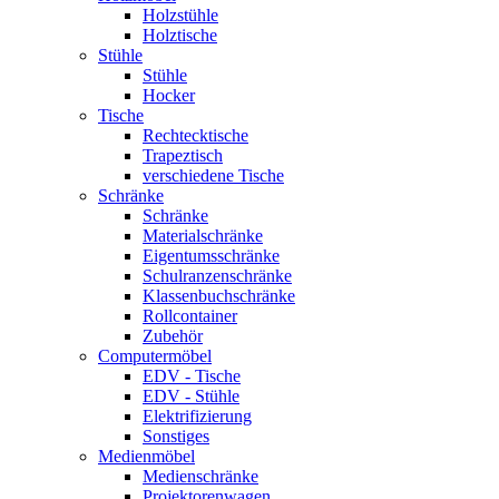
Holzstühle
Holztische
Stühle
Stühle
Hocker
Tische
Rechtecktische
Trapeztisch
verschiedene Tische
Schränke
Schränke
Materialschränke
Eigentumsschränke
Schulranzenschränke
Klassenbuchschränke
Rollcontainer
Zubehör
Computermöbel
EDV - Tische
EDV - Stühle
Elektrifizierung
Sonstiges
Medienmöbel
Medienschränke
Projektorenwagen