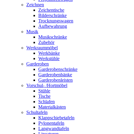
Zeichnen
Zeichentische
Bilderschränke
Trocknungswagen
Aufbewahrung
Musik
Musikschränke
Zubehör
Werkraummöbel
Werkbänke
Werkstühle
Garderoben
Garderobenschränke
Garderobenbänke
Garderobenleisten
Vorschul- /Hortmöbel
Stühle
Tische
Schlafen
Materialkästen
Schultafeln
Klappschiebetafeln
Pylonentafeln
Langwandtafeln
Lineaturen