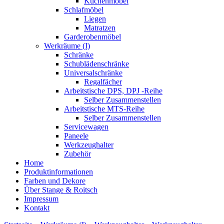
Küchenmöbel
Schlafmöbel
Liegen
Matratzen
Garderobenmöbel
Werkräume (I)
Schränke
Schublädenschränke
Universalschränke
Regalfächer
Arbeitstische DPS, DPJ -Reihe
Selber Zusammenstellen
Arbeitstische MTS-Reihe
Selber Zusammenstellen
Servicewagen
Paneele
Werkzeughalter
Zubehör
Home
Produktinformationen
Farben und Dekore
Über Stange & Roitsch
Impressum
Kontakt