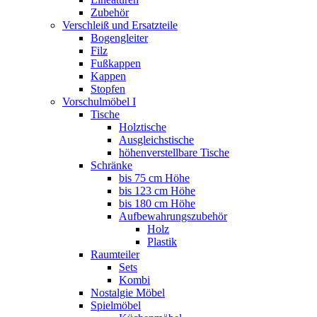
Zubehör
Verschleiß und Ersatzteile
Bogengleiter
Filz
Fußkappen
Kappen
Stopfen
Vorschulmöbel I
Tische
Holztische
Ausgleichstische
höhenverstellbare Tische
Schränke
bis 75 cm Höhe
bis 123 cm Höhe
bis 180 cm Höhe
Aufbewahrungszubehör
Holz
Plastik
Raumteiler
Sets
Kombi
Nostalgie Möbel
Spielmöbel