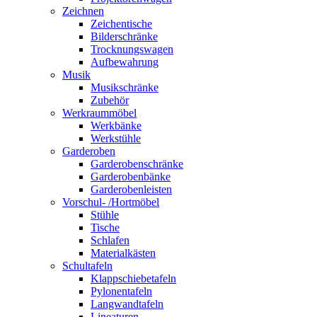
Zeichnen
Zeichentische
Bilderschränke
Trocknungswagen
Aufbewahrung
Musik
Musikschränke
Zubehör
Werkraummöbel
Werkbänke
Werkstühle
Garderoben
Garderobenschränke
Garderobenbänke
Garderobenleisten
Vorschul- /Hortmöbel
Stühle
Tische
Schlafen
Materialkästen
Schultafeln
Klappschiebetafeln
Pylonentafeln
Langwandtafeln
Lineaturen