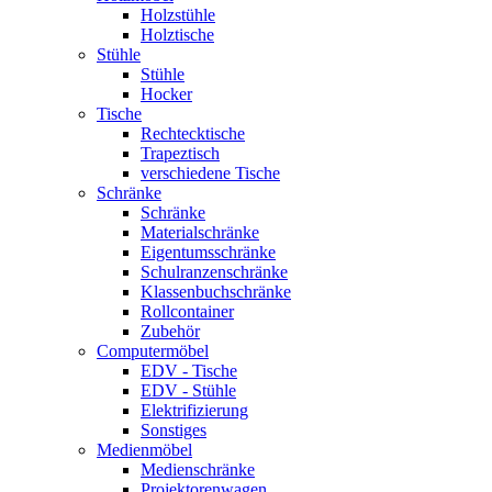
Holzstühle
Holztische
Stühle
Stühle
Hocker
Tische
Rechtecktische
Trapeztisch
verschiedene Tische
Schränke
Schränke
Materialschränke
Eigentumsschränke
Schulranzenschränke
Klassenbuchschränke
Rollcontainer
Zubehör
Computermöbel
EDV - Tische
EDV - Stühle
Elektrifizierung
Sonstiges
Medienmöbel
Medienschränke
Projektorenwagen