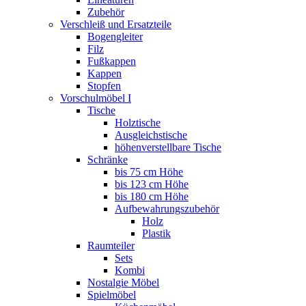
Zubehör
Verschleiß und Ersatzteile
Bogengleiter
Filz
Fußkappen
Kappen
Stopfen
Vorschulmöbel I
Tische
Holztische
Ausgleichstische
höhenverstellbare Tische
Schränke
bis 75 cm Höhe
bis 123 cm Höhe
bis 180 cm Höhe
Aufbewahrungszubehör
Holz
Plastik
Raumteiler
Sets
Kombi
Nostalgie Möbel
Spielmöbel