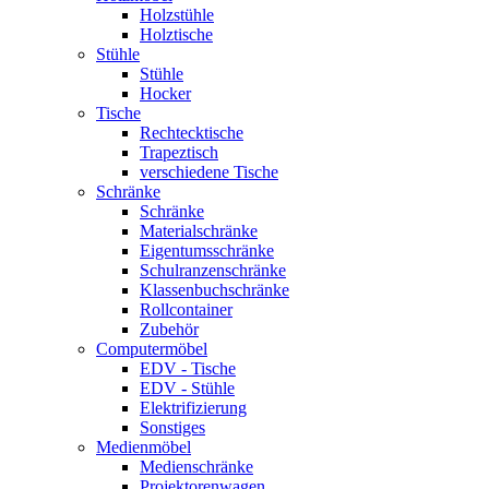
Holzstühle
Holztische
Stühle
Stühle
Hocker
Tische
Rechtecktische
Trapeztisch
verschiedene Tische
Schränke
Schränke
Materialschränke
Eigentumsschränke
Schulranzenschränke
Klassenbuchschränke
Rollcontainer
Zubehör
Computermöbel
EDV - Tische
EDV - Stühle
Elektrifizierung
Sonstiges
Medienmöbel
Medienschränke
Projektorenwagen