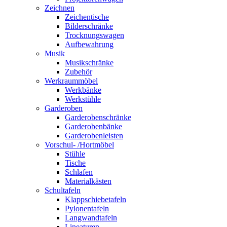
Zeichnen
Zeichentische
Bilderschränke
Trocknungswagen
Aufbewahrung
Musik
Musikschränke
Zubehör
Werkraummöbel
Werkbänke
Werkstühle
Garderoben
Garderobenschränke
Garderobenbänke
Garderobenleisten
Vorschul- /Hortmöbel
Stühle
Tische
Schlafen
Materialkästen
Schultafeln
Klappschiebetafeln
Pylonentafeln
Langwandtafeln
Lineaturen