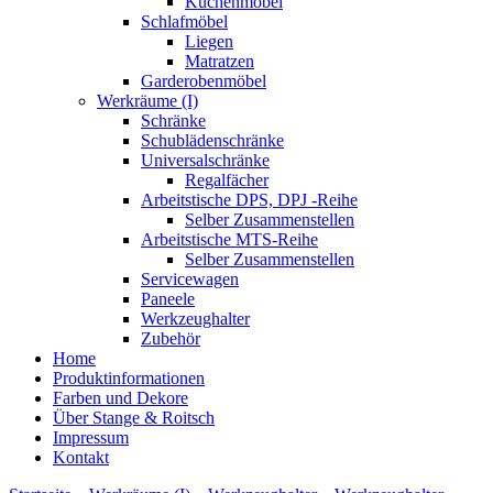
Küchenmöbel
Schlafmöbel
Liegen
Matratzen
Garderobenmöbel
Werkräume (I)
Schränke
Schublädenschränke
Universalschränke
Regalfächer
Arbeitstische DPS, DPJ -Reihe
Selber Zusammenstellen
Arbeitstische MTS-Reihe
Selber Zusammenstellen
Servicewagen
Paneele
Werkzeughalter
Zubehör
Home
Produktinformationen
Farben und Dekore
Über Stange & Roitsch
Impressum
Kontakt