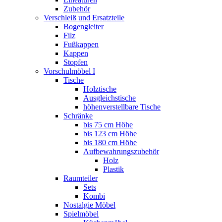
Zubehör
Verschleiß und Ersatzteile
Bogengleiter
Filz
Fußkappen
Kappen
Stopfen
Vorschulmöbel I
Tische
Holztische
Ausgleichstische
höhenverstellbare Tische
Schränke
bis 75 cm Höhe
bis 123 cm Höhe
bis 180 cm Höhe
Aufbewahrungszubehör
Holz
Plastik
Raumteiler
Sets
Kombi
Nostalgie Möbel
Spielmöbel