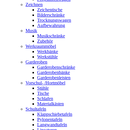
Zeichnen
Zeichentische
Bilderschränke
Trocknungswagen
Aufbewahrung
Musik
Musikschränke
Zubehör
Werkraummöbel
Werkbänke
Werkstühle
Garderoben
Garderobenschränke
Garderobenbänke
Garderobenleisten
Vorschul- /Hortmöbel
Stühle
Tische
Schlafen
Materialkästen
Schultafeln
Klappschiebetafeln
Pylonentafeln
Langwandtafeln
Lineaturen