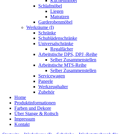
Küchenmöbel
Schlafmöbel
Liegen
Matratzen
Garderobenmöbel
Werkräume (I)
Schränke
Schublädenschränke
Universalschränke
Regalfächer
Arbeitstische DPS, DPJ -Reihe
Selber Zusammenstellen
Arbeitstische MTS-Reihe
Selber Zusammenstellen
Servicewagen
Paneele
Werkzeughalter
Zubehör
Home
Produktinformationen
Farben und Dekore
Über Stange & Roitsch
Impressum
Kontakt