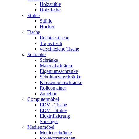
Holzstühle
Holztische
Stühle
Stühle
Hocker
Tische
Rechtecktische
Trapeztisch
verschiedene Tische
Schränke
Schränke
Materialschränke
Eigentumsschränke
Schulranzenschränke
Klassenbuchschränke
Rollcontainer
Zubehör
Computermöbel
EDV - Tische
EDV - Stühle
Elektrifizierung
Sonstiges
Medienmöbel
Medienschränke
Projektorenwagen