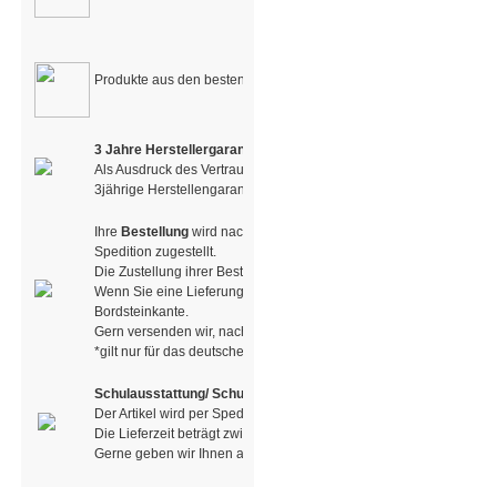
Produkte aus den besten Materialien der
Natur
3 Jahre Herstellergarantie
Als Ausdruck des Vertrauens in die Qualität unserer Produkte haben
3jährige Herstellengarantie entschieden
Ihre
Bestellung
wird nach Erhalt der Versandbestätigung mit dem P
Spedition zugestellt.
Die Zustellung ihrer Bestellung erfolgt zu Ihrer Haustür.
Wenn Sie eine Lieferung per Spedition erhalten, erfolgt die Lieferu
Bordsteinkante.
Gern versenden wir, nach Absprache, auch in andere Länder.
*gilt nur für das deutsche Festland. Bei Belieferung auf Inseln fall
Schulausstattung/ Schulmöbel
Der Artikel wird per Spedition / LKW geliefert.
Die Lieferzeit beträgt zwischen 6-8 Wochen, in der Regel jedoch w
Gerne geben wir Ihnen auf Anfrage eine genau Auskunft!