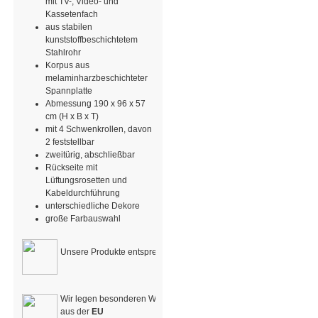
mit TV-, Video- und
Kassetenfach
aus stabilen
kunststoffbeschichtetem
Stahlrohr
Korpus aus
melaminharzbeschichteter
Spannplatte
Abmessung 190 x 96 x 57
cm (H x B x T)
mit 4 Schwenkrollen, davon
2 feststellbar
zweitürig, abschließbar
Rückseite mit
Lüftungsrosetten und
Kabeldurchführung
unterschiedliche Dekore
große Farbauswahl
Unsere Produkte entsprechen den
DIN-Normen für Kindergärten 
Wir legen besonderen Wert auf den Bezug und die Verarbeitung v
aus der
EU