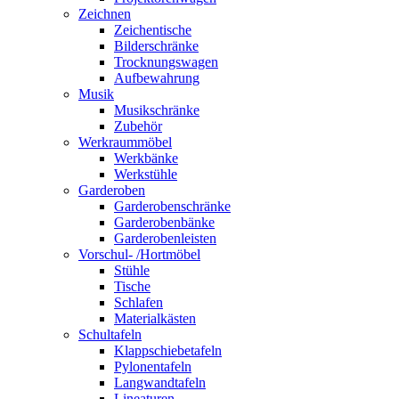
Zeichnen
Zeichentische
Bilderschränke
Trocknungswagen
Aufbewahrung
Musik
Musikschränke
Zubehör
Werkraummöbel
Werkbänke
Werkstühle
Garderoben
Garderobenschränke
Garderobenbänke
Garderobenleisten
Vorschul- /Hortmöbel
Stühle
Tische
Schlafen
Materialkästen
Schultafeln
Klappschiebetafeln
Pylonentafeln
Langwandtafeln
Lineaturen