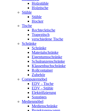
Holzstühle
Holztische
Stühle
Stühle
Hocker
Tische
Rechtecktische
Trapeztisch
verschiedene Tische
Schränke
Schränke
Materialschränke
Eigentumsschränke
Schulranzenschränke
Klassenbuchschränke
Rollcontainer
Zubehör
Computermöbel
EDV - Tische
EDV - Stühle
Elektrifizierung
Sonstiges
Medienmöbel
Medienschränke
Projektorenwagen