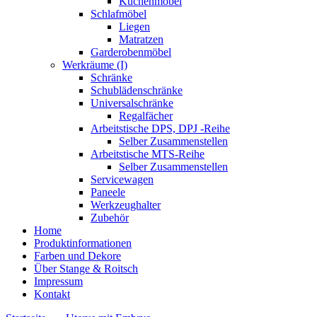
Küchenmöbel
Schlafmöbel
Liegen
Matratzen
Garderobenmöbel
Werkräume (I)
Schränke
Schublädenschränke
Universalschränke
Regalfächer
Arbeitstische DPS, DPJ -Reihe
Selber Zusammenstellen
Arbeitstische MTS-Reihe
Selber Zusammenstellen
Servicewagen
Paneele
Werkzeughalter
Zubehör
Home
Produktinformationen
Farben und Dekore
Über Stange & Roitsch
Impressum
Kontakt