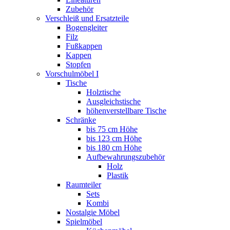
Zubehör
Verschleiß und Ersatzteile
Bogengleiter
Filz
Fußkappen
Kappen
Stopfen
Vorschulmöbel I
Tische
Holztische
Ausgleichstische
höhenverstellbare Tische
Schränke
bis 75 cm Höhe
bis 123 cm Höhe
bis 180 cm Höhe
Aufbewahrungszubehör
Holz
Plastik
Raumteiler
Sets
Kombi
Nostalgie Möbel
Spielmöbel