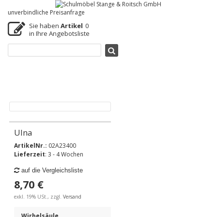
unverbindliche Preisanfrage
Sie haben
Artikel
0
in Ihre Angebotsliste
Ulna
ArtikelNr.:
02A23400
Lieferzeit
: 3 - 4 Wochen
auf die Vergleichsliste
8,70 €
exkl. 19% USt., zzgl.
Versand
Wirbelsäule