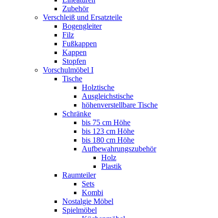
Zubehör
Verschleiß und Ersatzteile
Bogengleiter
Filz
Fußkappen
Kappen
Stopfen
Vorschulmöbel I
Tische
Holztische
Ausgleichstische
höhenverstellbare Tische
Schränke
bis 75 cm Höhe
bis 123 cm Höhe
bis 180 cm Höhe
Aufbewahrungszubehör
Holz
Plastik
Raumteiler
Sets
Kombi
Nostalgie Möbel
Spielmöbel