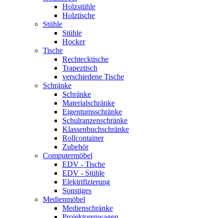
Holzstühle
Holztische
Stühle
Stühle
Hocker
Tische
Rechtecktische
Trapeztisch
verschiedene Tische
Schränke
Schränke
Materialschränke
Eigentumsschränke
Schulranzenschränke
Klassenbuchschränke
Rollcontainer
Zubehör
Computermöbel
EDV - Tische
EDV - Stühle
Elektrifizierung
Sonstiges
Medienmöbel
Medienschränke
Projektorenwagen