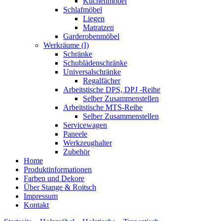
Küchenmöbel
Schlafmöbel
Liegen
Matratzen
Garderobenmöbel
Werkräume (I)
Schränke
Schublädenschränke
Universalschränke
Regalfächer
Arbeitstische DPS, DPJ -Reihe
Selber Zusammenstellen
Arbeitstische MTS-Reihe
Selber Zusammenstellen
Servicewagen
Paneele
Werkzeughalter
Zubehör
Home
Produktinformationen
Farben und Dekore
Über Stange & Roitsch
Impressum
Kontakt