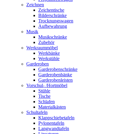
Zeichnen
Zeichentische
Bilderschränke
Trocknungswagen
Aufbewahrung
Musik
Musikschränke
Zubehör
Werkraummöbel
Werkbänke
Werkstühle
Garderoben
Garderobenschränke
Garderobenbänke
Garderobenleisten
Vorschul- /Hortmöbel
Stühle
Tische
Schlafen
Materialkästen
Schultafeln
Klappschiebetafeln
Pylonentafeln
Langwandtafeln
Lineaturen