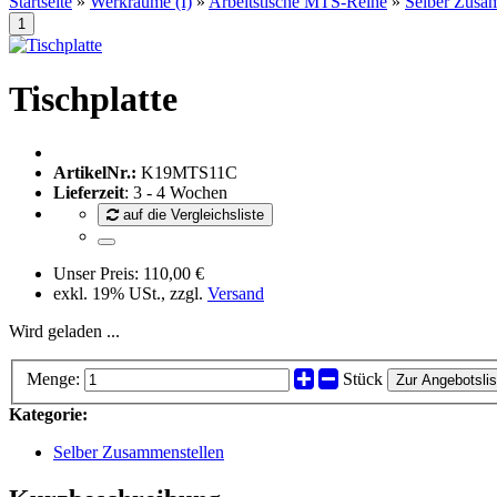
Startseite
»
Werkräume (I)
»
Arbeitstische MTS-Reihe
»
Selber Zusa
Tischplatte
ArtikelNr.:
K19MTS11C
Lieferzeit
: 3 - 4 Wochen
auf die Vergleichsliste
Unser Preis:
110,00 €
exkl. 19% USt., zzgl.
Versand
Wird geladen ...
Menge:
Stück
Zur Angebotslis
Kategorie:
Selber Zusammenstellen