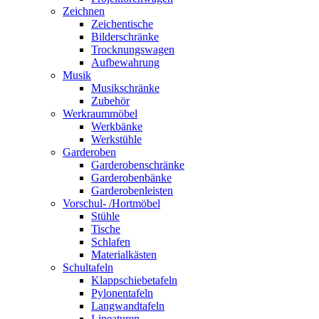
Zeichnen
Zeichentische
Bilderschränke
Trocknungswagen
Aufbewahrung
Musik
Musikschränke
Zubehör
Werkraummöbel
Werkbänke
Werkstühle
Garderoben
Garderobenschränke
Garderobenbänke
Garderobenleisten
Vorschul- /Hortmöbel
Stühle
Tische
Schlafen
Materialkästen
Schultafeln
Klappschiebetafeln
Pylonentafeln
Langwandtafeln
Lineaturen