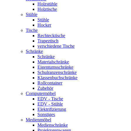
Holzstühle
Holztische
Stühle
Stühle
Hocker
Tische
Rechtecktische
Trapeztisch
verschiedene Tische
Schränke
Schränke
Materialschränke
Eigentumsschränke
Schulranzenschränke
Klassenbuchschränke
Rollcontainer
Zubehör
Computermöbel
EDV - Tische
EDV - Stühle
Elektrifizierung
Sonstiges
Medienmöbel
Medienschränke
Projektorenwagen