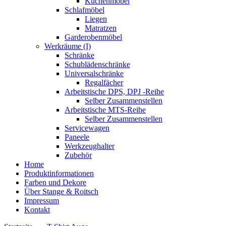
Küchenmöbel
Schlafmöbel
Liegen
Matratzen
Garderobenmöbel
Werkräume (I)
Schränke
Schublädenschränke
Universalschränke
Regalfächer
Arbeitstische DPS, DPJ -Reihe
Selber Zusammenstellen
Arbeitstische MTS-Reihe
Selber Zusammenstellen
Servicewagen
Paneele
Werkzeughalter
Zubehör
Home
Produktinformationen
Farben und Dekore
Über Stange & Roitsch
Impressum
Kontakt