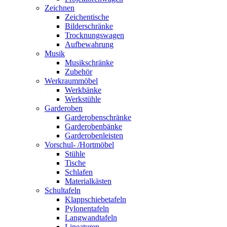
Zeichnen
Zeichentische
Bilderschränke
Trocknungswagen
Aufbewahrung
Musik
Musikschränke
Zubehör
Werkraummöbel
Werkbänke
Werkstühle
Garderoben
Garderobenschränke
Garderobenbänke
Garderobenleisten
Vorschul- /Hortmöbel
Stühle
Tische
Schlafen
Materialkästen
Schultafeln
Klappschiebetafeln
Pylonentafeln
Langwandtafeln
Lineaturen