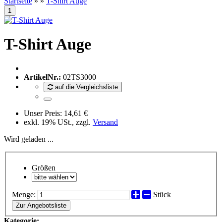
Startseite
»
»
T-Shirt Auge
T-Shirt Auge
ArtikelNr.:
02TS3000
auf die Vergleichsliste
Unser Preis:
14,61 €
exkl. 19% USt., zzgl.
Versand
Wird geladen ...
Größen
Menge:
Stück
Zur Angebotsliste
Kategorie: