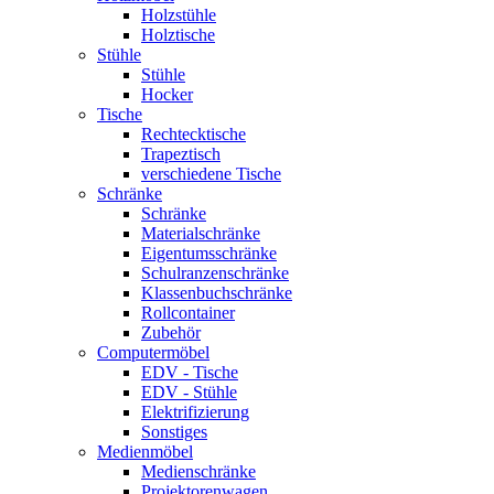
Holzstühle
Holztische
Stühle
Stühle
Hocker
Tische
Rechtecktische
Trapeztisch
verschiedene Tische
Schränke
Schränke
Materialschränke
Eigentumsschränke
Schulranzenschränke
Klassenbuchschränke
Rollcontainer
Zubehör
Computermöbel
EDV - Tische
EDV - Stühle
Elektrifizierung
Sonstiges
Medienmöbel
Medienschränke
Projektorenwagen