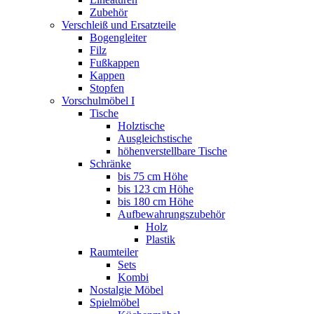
Zubehör
Verschleiß und Ersatzteile
Bogengleiter
Filz
Fußkappen
Kappen
Stopfen
Vorschulmöbel I
Tische
Holztische
Ausgleichstische
höhenverstellbare Tische
Schränke
bis 75 cm Höhe
bis 123 cm Höhe
bis 180 cm Höhe
Aufbewahrungszubehör
Holz
Plastik
Raumteiler
Sets
Kombi
Nostalgie Möbel
Spielmöbel