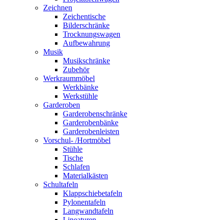
Zeichnen
Zeichentische
Bilderschränke
Trocknungswagen
Aufbewahrung
Musik
Musikschränke
Zubehör
Werkraummöbel
Werkbänke
Werkstühle
Garderoben
Garderobenschränke
Garderobenbänke
Garderobenleisten
Vorschul- /Hortmöbel
Stühle
Tische
Schlafen
Materialkästen
Schultafeln
Klappschiebetafeln
Pylonentafeln
Langwandtafeln
Lineaturen