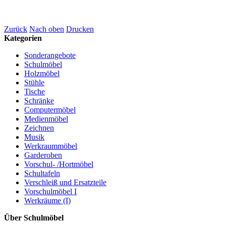
Zurück
Nach oben
Drucken
Kategorien
Sonderangebote
Schulmöbel
Holzmöbel
Stühle
Tische
Schränke
Computermöbel
Medienmöbel
Zeichnen
Musik
Werkraummöbel
Garderoben
Vorschul- /Hortmöbel
Schultafeln
Verschleiß und Ersatzteile
Vorschulmöbel I
Werkräume (I)
Über Schulmöbel