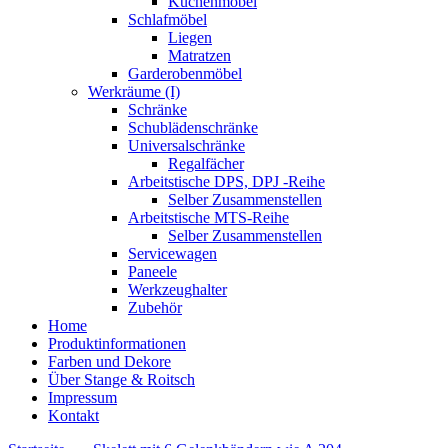
Küchenmöbel
Schlafmöbel
Liegen
Matratzen
Garderobenmöbel
Werkräume (I)
Schränke
Schublädenschränke
Universalschränke
Regalfächer
Arbeitstische DPS, DPJ -Reihe
Selber Zusammenstellen
Arbeitstische MTS-Reihe
Selber Zusammenstellen
Servicewagen
Paneele
Werkzeughalter
Zubehör
Home
Produktinformationen
Farben und Dekore
Über Stange & Roitsch
Impressum
Kontakt