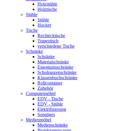
Holzstühle
Holztische
Stühle
Stühle
Hocker
Tische
Rechtecktische
Trapeztisch
verschiedene Tische
Schränke
Schränke
Materialschränke
Eigentumsschränke
Schulranzenschränke
Klassenbuchschränke
Rollcontainer
Zubehör
Computermöbel
EDV - Tische
EDV - Stühle
Elektrifizierung
Sonstiges
Medienmöbel
Medienschränke
Projektorenwagen