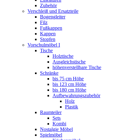
Zubehör
Verschleiß und Ersatzteile
Bogengleiter
Filz
Fußkappen
Kappen
Stopfen
Vorschulmöbel I
Tische
Holztische
Ausgleichstische
höhenverstellbare Tische
Schränke
bis 75 cm Höhe
bis 123 cm Höhe
bis 180 cm Höhe
Aufbewahrungszubehör
Holz
Plastik
Raumteiler
Sets
Kombi
Nostalgie Möbel
Spielmöbel