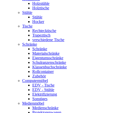
Holzstühle
Holztische
Stühle
Stühle
Hocker
Tische
Rechtecktische
Trapeztisch
verschiedene Tische
Schränke
Schränke
Materialschränke
Eigentumsschränke
Schulranzenschränke
Klassenbuchschränke
Rollcontainer
Zubehör
Computermöbel
EDV - Tische
EDV - Stühle
Elektrifizierung
Sonstiges
Medienmöbel
Medienschränke
Projektorenwagen