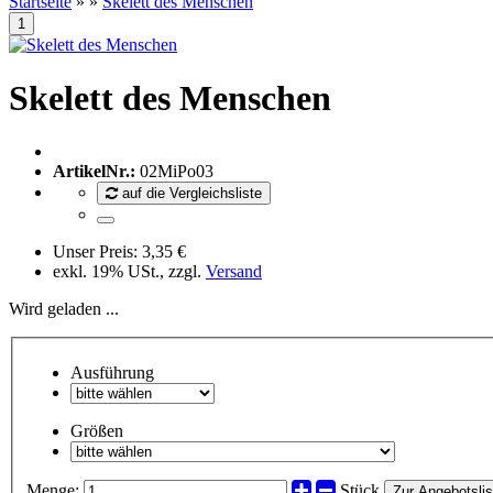
Startseite
»
»
Skelett des Menschen
Skelett des Menschen
ArtikelNr.:
02MiPo03
auf die Vergleichsliste
Unser Preis:
3,35 €
exkl. 19% USt., zzgl.
Versand
Wird geladen ...
Ausführung
Größen
Menge:
Stück
Zur Angebotslis