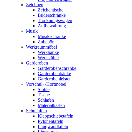
Zeichnen
Zeichentische
Bilderschränke
Trocknungswagen
Aufbewahrung
Musik
Musikschränke
Zubehör
Werkraummöbel
Werkbänke
Werkstühle
Garderoben
Garderobenschränke
Garderobenbänke
Garderobenleisten
Vorschul- /Hortmöbel
Stühle
Tische
Schlafen
Materialkästen
Schultafeln
Klappschiebetafeln
Pylonentafeln
Langwandtafeln
Lineaturen