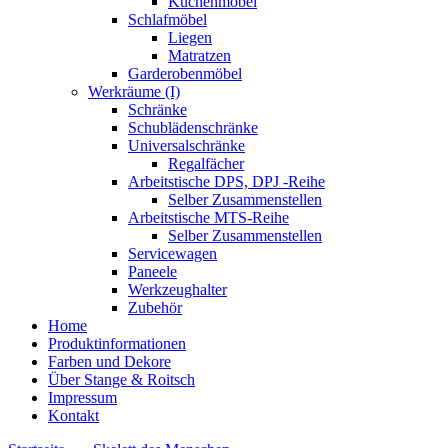
Küchenmöbel
Schlafmöbel
Liegen
Matratzen
Garderobenmöbel
Werkräume (I)
Schränke
Schublädenschränke
Universalschränke
Regalfächer
Arbeitstische DPS, DPJ -Reihe
Selber Zusammenstellen
Arbeitstische MTS-Reihe
Selber Zusammenstellen
Servicewagen
Paneele
Werkzeughalter
Zubehör
Home
Produktinformationen
Farben und Dekore
Über Stange & Roitsch
Impressum
Kontakt