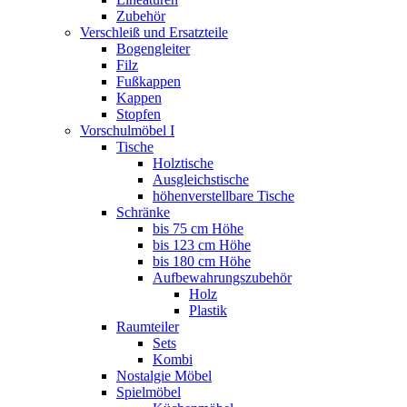
Zubehör
Verschleiß und Ersatzteile
Bogengleiter
Filz
Fußkappen
Kappen
Stopfen
Vorschulmöbel I
Tische
Holztische
Ausgleichstische
höhenverstellbare Tische
Schränke
bis 75 cm Höhe
bis 123 cm Höhe
bis 180 cm Höhe
Aufbewahrungszubehör
Holz
Plastik
Raumteiler
Sets
Kombi
Nostalgie Möbel
Spielmöbel