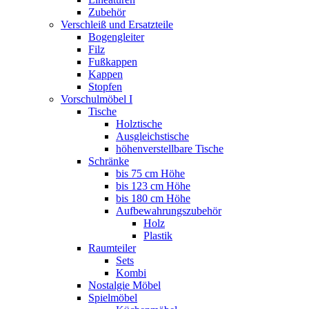
Zubehör
Verschleiß und Ersatzteile
Bogengleiter
Filz
Fußkappen
Kappen
Stopfen
Vorschulmöbel I
Tische
Holztische
Ausgleichstische
höhenverstellbare Tische
Schränke
bis 75 cm Höhe
bis 123 cm Höhe
bis 180 cm Höhe
Aufbewahrungszubehör
Holz
Plastik
Raumteiler
Sets
Kombi
Nostalgie Möbel
Spielmöbel