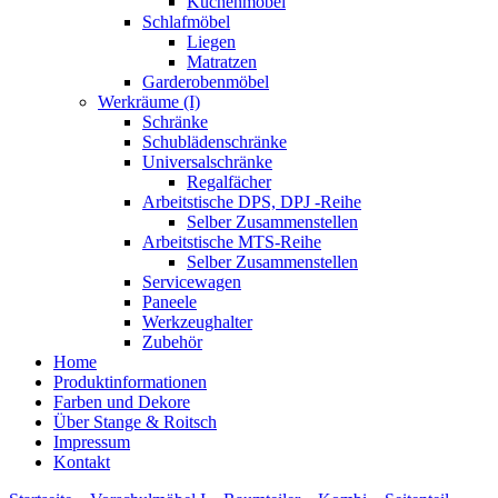
Küchenmöbel
Schlafmöbel
Liegen
Matratzen
Garderobenmöbel
Werkräume (I)
Schränke
Schublädenschränke
Universalschränke
Regalfächer
Arbeitstische DPS, DPJ -Reihe
Selber Zusammenstellen
Arbeitstische MTS-Reihe
Selber Zusammenstellen
Servicewagen
Paneele
Werkzeughalter
Zubehör
Home
Produktinformationen
Farben und Dekore
Über Stange & Roitsch
Impressum
Kontakt