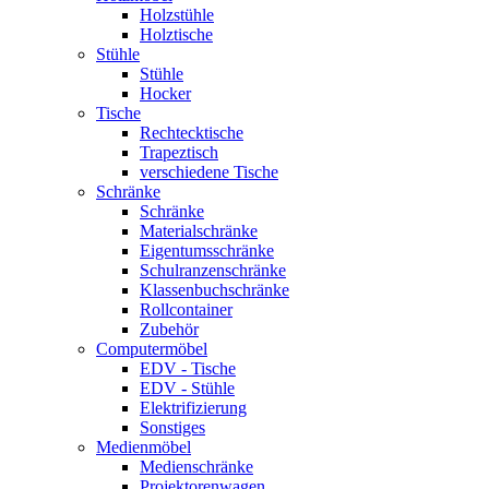
Holzstühle
Holztische
Stühle
Stühle
Hocker
Tische
Rechtecktische
Trapeztisch
verschiedene Tische
Schränke
Schränke
Materialschränke
Eigentumsschränke
Schulranzenschränke
Klassenbuchschränke
Rollcontainer
Zubehör
Computermöbel
EDV - Tische
EDV - Stühle
Elektrifizierung
Sonstiges
Medienmöbel
Medienschränke
Projektorenwagen