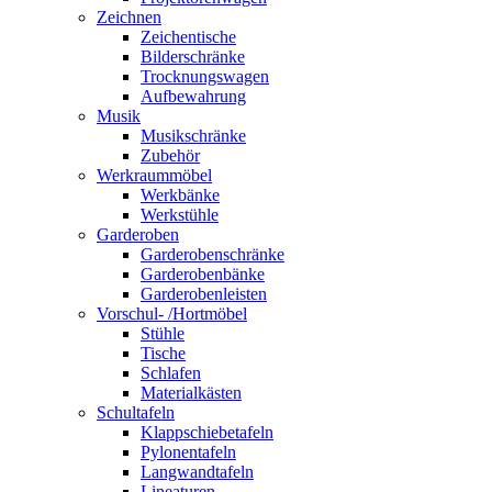
Zeichnen
Zeichentische
Bilderschränke
Trocknungswagen
Aufbewahrung
Musik
Musikschränke
Zubehör
Werkraummöbel
Werkbänke
Werkstühle
Garderoben
Garderobenschränke
Garderobenbänke
Garderobenleisten
Vorschul- /Hortmöbel
Stühle
Tische
Schlafen
Materialkästen
Schultafeln
Klappschiebetafeln
Pylonentafeln
Langwandtafeln
Lineaturen