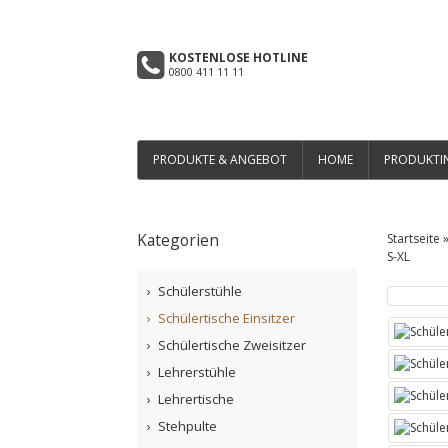
KOSTENLOSE HOTLINE
0800 411 11 11
PRODUKTE & ANGEBOT
HOME
PRODUKTI
Kategorien
Startseite
S-XL
Schülerstühle
Schülertische Einsitzer
Schülertische Zweisitzer
Lehrerstühle
Lehrertische
Stehpulte