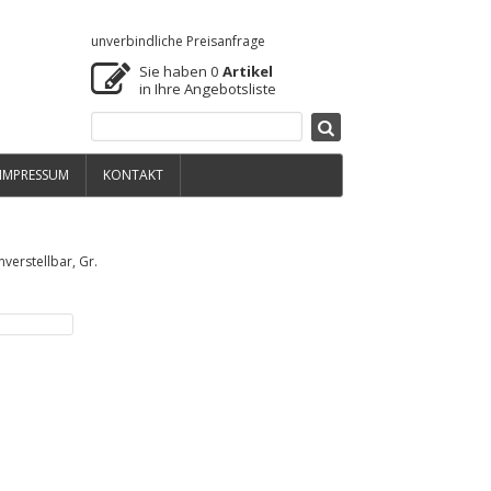
unverbindliche Preisanfrage
Sie haben
0
Artikel
in Ihre Angebotsliste
IMPRESSUM
KONTAKT
nverstellbar, Gr.
Schülertisch
Einsitzertisch,
neigbar,
höhenverstellbar,
Gr.