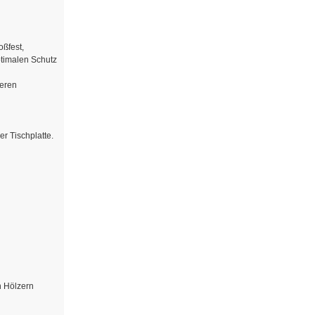
oßfest,
ptimalen Schutz
deren
er Tischplatte.
n Hölzern