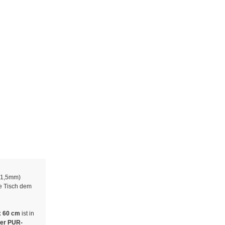
Buchablage
Kunststoffgleiter
Menge:
Stück
Zur Angebotsliste
 1,5mm)
ne Tisch dem
x 60 cm
ist in
er PUR-