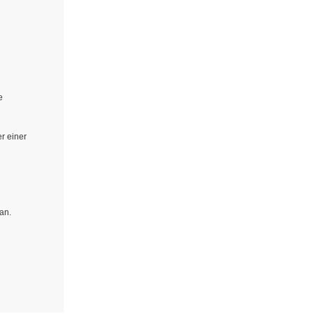
e
r einer
 an.