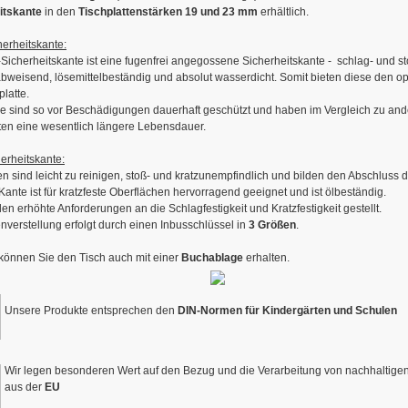
itskante
in den
Tischplattenstärken 19 und 23 mm
erhältlich.
erheitskante:
icherheitskante ist eine fugenfrei angegossene Sicherheitskante - schlag- und st
bweisend, lösemittelbeständig und absolut wasserdicht. Somit bieten diese den o
platte.
he sind so vor Beschädigungen dauerhaft geschützt und haben im Vergleich zu an
ten eine wesentlich längere Lebensdauer.
erheitskante:
n sind leicht zu reinigen, stoß- und kratzunempfindlich und bilden den Abschluss d
ante ist für kratzfeste Oberflächen hervorragend geeignet und ist ölbeständig.
en erhöhte Anforderungen an die Schlagfestigkeit und Kratzfestigkeit gestellt.
verstellung erfolgt durch einen Inbusschlüssel in
3 Größen
.
 können Sie den Tisch auch mit einer
Buchablage
erhalten.
Unsere Produkte entsprechen den
DIN-Normen für Kindergärten und Schulen
Wir legen besonderen Wert auf den Bezug und die Verarbeitung von nachhaltige
aus der
EU