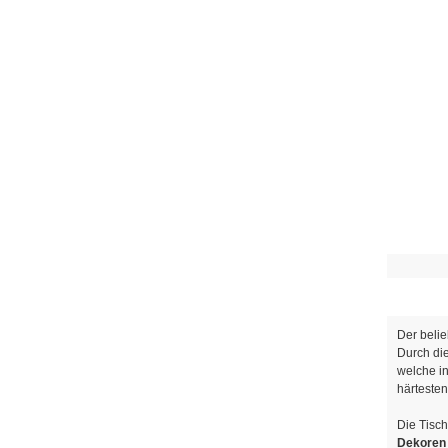
Der beli
Durch di
welche i
härteste
Die Tisc
Dekoren 