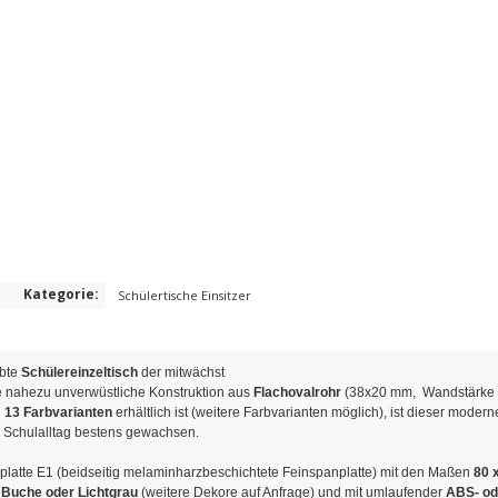
Kategorie:
Schülertische Einsitzer
ebte
Schülereinzeltisch
der mitwächst
e nahezu unverwüstliche Konstruktion aus
Flachovalrohr
(38x20 mm, Wandstärke
n
13 Farbvarianten
erhältlich ist (weitere Farbvarianten möglich), ist dieser moder
n Schulalltag bestens gewachsen.
hplatte E1 (beidseitig melaminharzbeschichtete Feinspanplatte) mit den Maßen
80 
Buche oder Lichtgrau
(weitere Dekore auf Anfrage) und mit umlaufender
ABS- od