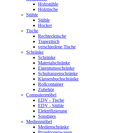
Holzstühle
Holztische
Stühle
Stühle
Hocker
Tische
Rechtecktische
Trapeztisch
verschiedene Tische
Schränke
Schränke
Materialschränke
Eigentumsschränke
Schulranzenschränke
Klassenbuchschränke
Rollcontainer
Zubehör
Computermöbel
EDV - Tische
EDV - Stühle
Elektrifizierung
Sonstiges
Medienmöbel
Medienschränke
Projektorenwagen