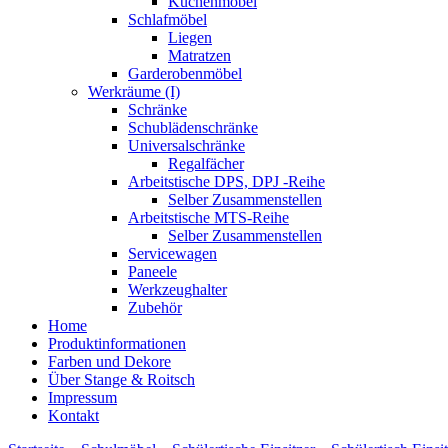
Küchenmöbel
Schlafmöbel
Liegen
Matratzen
Garderobenmöbel
Werkräume (I)
Schränke
Schublädenschränke
Universalschränke
Regalfächer
Arbeitstische DPS, DPJ -Reihe
Selber Zusammenstellen
Arbeitstische MTS-Reihe
Selber Zusammenstellen
Servicewagen
Paneele
Werkzeughalter
Zubehör
Home
Produktinformationen
Farben und Dekore
Über Stange & Roitsch
Impressum
Kontakt