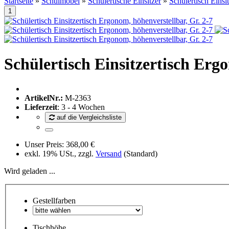
Startseite
»
Schulmöbel
»
Schülertische Einsitzer
»
Schülertisch Einsi
Schülertisch Einsitzertisch Erg
ArtikelNr.:
M-2363
Lieferzeit
: 3 - 4 Wochen
auf die Vergleichsliste
Unser Preis:
368,00 €
exkl. 19% USt., zzgl.
Versand
(Standard)
Wird geladen ...
Gestellfarben
Tischhöhe