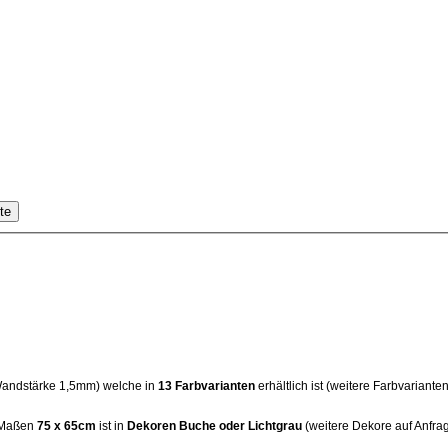
te
andstärke 1,5mm) welche in
13 Farbvarianten
erhältlich ist (weitere Farbvariant
n Maßen
75 x 65cm
ist in
Dekoren Buche oder Lichtgrau
(weitere Dekore auf Anfra