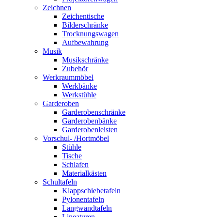
Zeichnen
Zeichentische
Bilderschränke
Trocknungswagen
Aufbewahrung
Musik
Musikschränke
Zubehör
Werkraummöbel
Werkbänke
Werkstühle
Garderoben
Garderobenschränke
Garderobenbänke
Garderobenleisten
Vorschul- /Hortmöbel
Stühle
Tische
Schlafen
Materialkästen
Schultafeln
Klappschiebetafeln
Pylonentafeln
Langwandtafeln
Lineaturen