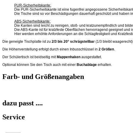
PUR-Sicherheitskante:
Die PUR-Sicherheitskante ist eine fugenfrei angegossene Sicherheitskant
Die Tische sind so vor Beschädigungen dauerhaft geschützt und haben im
ABS-Sicherheitskante:
Die Kanten sind leicht zu reinigen, stoß- und kratzunempfindlich und bild
Die ABS-Kante ist für kratzfeste Oberflächen hervorragend geeignet und is
Hier werden erhöhte Anforderungen an die Schlagfestigkeit und Kratzfestigk
Die geneigte Tischplatte ist zu
2/3 bis 20° schrägstellbar
(1/3 bleibt waagerecht)
Die Höhenverstellung erfolgt durch einen Inbusschlüssel in
2 Größen
.
Der Schülertisch ist beidseitig mit
Mappenhaken
ausgestattet.
Optional können Sie den Tisch auch mit einer
Buchablage
erhalten.
Farb- und Größenangaben
dazu passt ....
Service