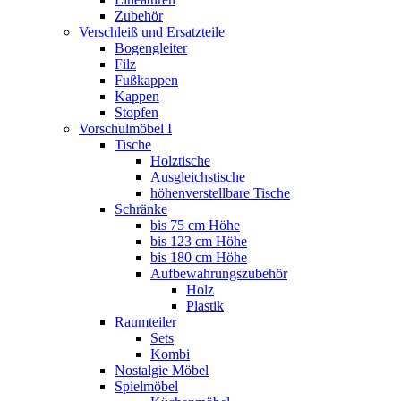
Zubehör
Verschleiß und Ersatzteile
Bogengleiter
Filz
Fußkappen
Kappen
Stopfen
Vorschulmöbel I
Tische
Holztische
Ausgleichstische
höhenverstellbare Tische
Schränke
bis 75 cm Höhe
bis 123 cm Höhe
bis 180 cm Höhe
Aufbewahrungszubehör
Holz
Plastik
Raumteiler
Sets
Kombi
Nostalgie Möbel
Spielmöbel