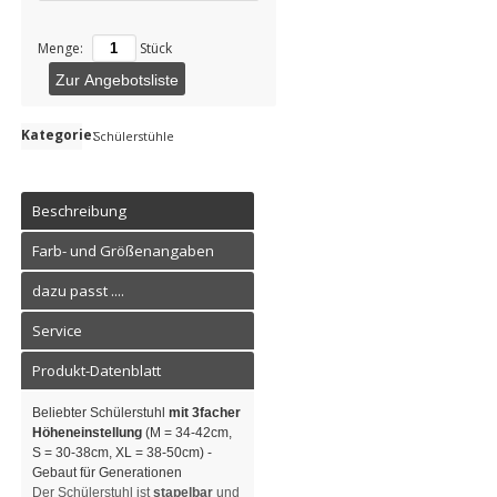
Menge:
Stück
Zur Angebotsliste
Kategorie:
Schülerstühle
Beschreibung
Farb- und Größenangaben
dazu passt ....
Service
Produkt-Datenblatt
Beliebter Schülerstuhl
mit 3facher
Höheneinstellung
(M = 34-42cm,
S = 30-38cm, XL = 38-50cm) -
Gebaut für Generationen
Der Schülerstuhl ist
stapelbar
und