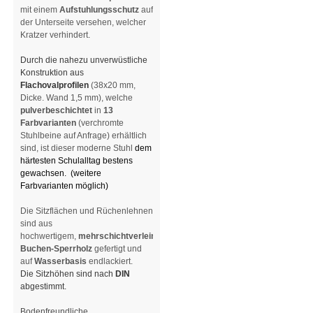
mit einem
Aufstuhlungsschutz
auf
der Unterseite versehen, welcher
Kratzer verhindert
.
Durch die nahezu unverwüstliche
Konstruktion aus
Flachovalprofilen
(38x20 mm,
Dicke. Wand 1,5 mm), welche
pulverbeschichtet
in
13
Farbvarianten
(verchromte
Stuhlbeine auf Anfrage) erhältlich
sind, ist dieser moderne Stuhl
dem
härtesten Schulalltag bestens
gewachsen.
(weitere
Farbvarianten möglich)
Die Sitzflächen und Rüchenlehnen
sind aus
hochwertigem,
mehrschichtverleimtem
Buchen-Sperrholz
gefertigt und
auf
Wasserbasis
endlackiert.
Die Sitzhöhen sind nach
DIN
abgestimmt.
Bodenfreundliche