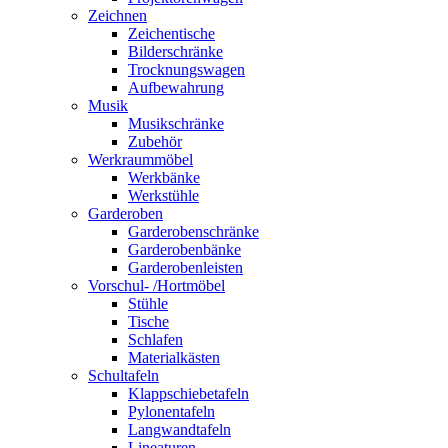
Zeichnen
Zeichentische
Bilderschränke
Trocknungswagen
Aufbewahrung
Musik
Musikschränke
Zubehör
Werkraummöbel
Werkbänke
Werkstühle
Garderoben
Garderobenschränke
Garderobenbänke
Garderobenleisten
Vorschul- /Hortmöbel
Stühle
Tische
Schlafen
Materialkästen
Schultafeln
Klappschiebetafeln
Pylonentafeln
Langwandtafeln
Lineaturen