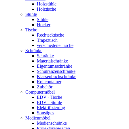
Holzstühle
Holztische
Stühle
Stühle
Hocker
Tische
Rechtecktische
Trapeztisch
verschiedene Tische
Schränke
Schränke
Materialschränke
Eigentumsschränke
Schulranzenschränke
Klassenbuchschränke
Rollcontainer
Zubehör
Computermöbel
EDV - Tische
EDV - Stühle
Elektrifizierung
Sonstiges
Medienmöbel
Medienschränke
Projektorenwagen