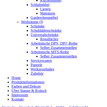
Küchenmöbel
Schlafmöbel
Liegen
Matratzen
Garderobenmöbel
Werkräume (I)
Schränke
Schublädenschränke
Universalschränke
Regalfächer
Arbeitstische DPS, DPJ -Reihe
Selber Zusammenstellen
Arbeitstische MTS-Reihe
Selber Zusammenstellen
Servicewagen
Paneele
Werkzeughalter
Zubehör
Home
Produktinformationen
Farben und Dekore
Über Stange & Roitsch
Impressum
Kontakt