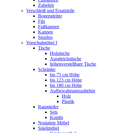
Zubehör
Verschleiß und Ersatzteile
Bogengleiter
Filz
Fußkappen
Kappen
Stopfen
Vorschulmöbel I
Tische
Holztische
Ausgleichstische
höhenverstellbare Tische
Schränke
bis 75 cm Höhe
bis 123 cm Höhe
bis 180 cm Höhe
Aufbewahrungszubehör
Holz
Plastik
Raumteiler
Sets
Kombi
Nostalgie Möbel
Spielmöbel