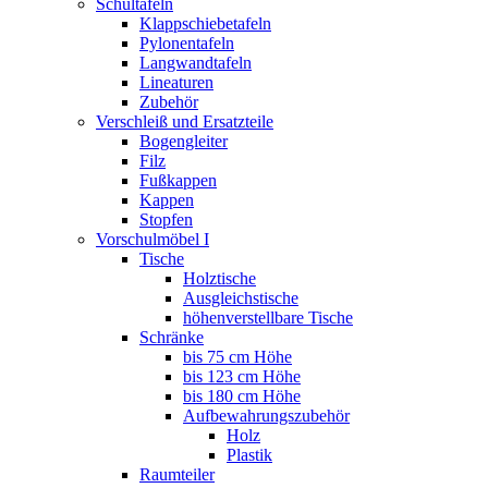
Schultafeln
Klappschiebetafeln
Pylonentafeln
Langwandtafeln
Lineaturen
Zubehör
Verschleiß und Ersatzteile
Bogengleiter
Filz
Fußkappen
Kappen
Stopfen
Vorschulmöbel I
Tische
Holztische
Ausgleichstische
höhenverstellbare Tische
Schränke
bis 75 cm Höhe
bis 123 cm Höhe
bis 180 cm Höhe
Aufbewahrungszubehör
Holz
Plastik
Raumteiler