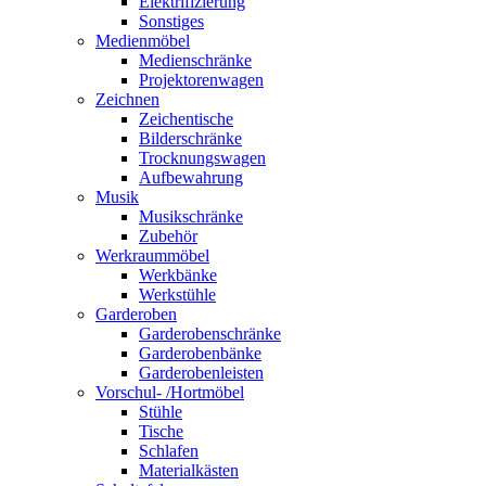
Elektrifizierung
Sonstiges
Medienmöbel
Medienschränke
Projektorenwagen
Zeichnen
Zeichentische
Bilderschränke
Trocknungswagen
Aufbewahrung
Musik
Musikschränke
Zubehör
Werkraummöbel
Werkbänke
Werkstühle
Garderoben
Garderobenschränke
Garderobenbänke
Garderobenleisten
Vorschul- /Hortmöbel
Stühle
Tische
Schlafen
Materialkästen