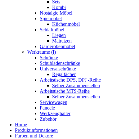
Sets
Kombi
Nostalgie Möbel
Spielmöbel
Küchenmöbel
Schlafmöbel
Liegen
Matratzen
Garderobenmöbel
Werkräume (I)
Schränke
Schublädenschränke
Universalschränke
Regalfächer
Arbeitstische DPS, DPJ -Reihe
Selber Zusammenstellen
Arbeitstische MTS-Reihe
Selber Zusammenstellen
Servicewagen
Paneele
Werkzeughalter
Zubehör
Home
Produktinformationen
Farben und Dekore