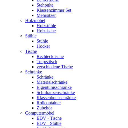
Stehpulte
Klassenzimmer Set
Mehrsitzer
Holzmöbel
Holzstühle
Holztische
Stühle
Stühle
Hocker
Tische
Rechtecktische
Trapeztisch
verschiedene Tische
Schränke
Schränke
Materialschränke
Eigentumsschränke
Schulranzenschränke
Klassenbuchschränke
Rollcontainer
Zubehör
Computermöbel
EDV - Tische
EDV - Stühle