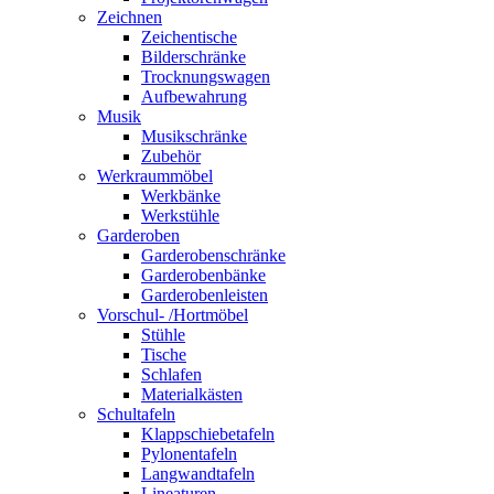
Zeichnen
Zeichentische
Bilderschränke
Trocknungswagen
Aufbewahrung
Musik
Musikschränke
Zubehör
Werkraummöbel
Werkbänke
Werkstühle
Garderoben
Garderobenschränke
Garderobenbänke
Garderobenleisten
Vorschul- /Hortmöbel
Stühle
Tische
Schlafen
Materialkästen
Schultafeln
Klappschiebetafeln
Pylonentafeln
Langwandtafeln
Lineaturen