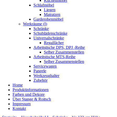
Küchenmöbel
Schlafmöbel
Liegen
Matratzen
Garderobenmöbel
Werkräume (I)
Schränke
Schublädenschränke
Universalschränke
Regalfächer
Arbeitstische DPS, DPJ -Reihe
Selber Zusammenstellen
Arbeitstische MTS-Reihe
Selber Zusammenstellen
Servicewagen
Paneele
Werkzeughalter
Zubehör
Home
Produktinformationen
Farben und Dekore
Über Stange & Roitsch
Impressum
Kontakt