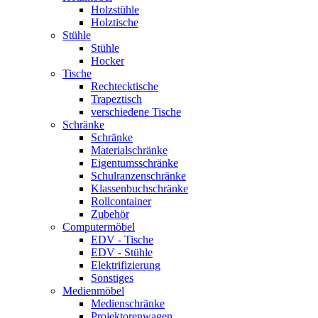
Holzstühle
Holztische
Stühle
Stühle
Hocker
Tische
Rechtecktische
Trapeztisch
verschiedene Tische
Schränke
Schränke
Materialschränke
Eigentumsschränke
Schulranzenschränke
Klassenbuchschränke
Rollcontainer
Zubehör
Computermöbel
EDV - Tische
EDV - Stühle
Elektrifizierung
Sonstiges
Medienmöbel
Medienschränke
Projektorenwagen