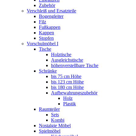
Zubehör
Verschleiß und Ersatzteile
Bogengleiter
Filz
Fußkappen
Kappen
Stopfen
Vorschulmöbel I
Tische
Holztische
Ausgleichstische
höhenverstellbare Tische
Schränke
bis 75 cm Höhe
bis 123 cm Höhe
bis 180 cm Höhe
Aufbewahrungszubehör
Holz
Plastik
Raumteiler
Sets
Kombi
Nostalgie Möbel
Spielmöbel