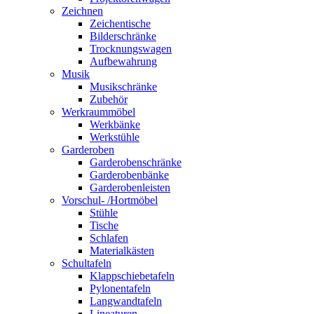
Zeichnen
Zeichentische
Bilderschränke
Trocknungswagen
Aufbewahrung
Musik
Musikschränke
Zubehör
Werkraummöbel
Werkbänke
Werkstühle
Garderoben
Garderobenschränke
Garderobenbänke
Garderobenleisten
Vorschul- /Hortmöbel
Stühle
Tische
Schlafen
Materialkästen
Schultafeln
Klappschiebetafeln
Pylonentafeln
Langwandtafeln
Lineaturen