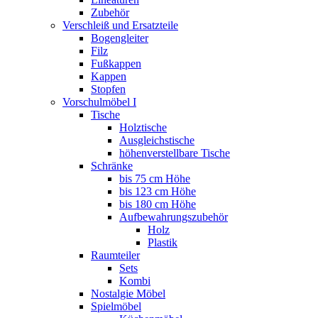
Zubehör
Verschleiß und Ersatzteile
Bogengleiter
Filz
Fußkappen
Kappen
Stopfen
Vorschulmöbel I
Tische
Holztische
Ausgleichstische
höhenverstellbare Tische
Schränke
bis 75 cm Höhe
bis 123 cm Höhe
bis 180 cm Höhe
Aufbewahrungszubehör
Holz
Plastik
Raumteiler
Sets
Kombi
Nostalgie Möbel
Spielmöbel