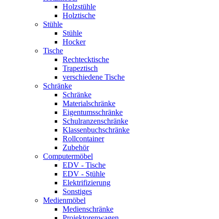
Holzstühle
Holztische
Stühle
Stühle
Hocker
Tische
Rechtecktische
Trapeztisch
verschiedene Tische
Schränke
Schränke
Materialschränke
Eigentumsschränke
Schulranzenschränke
Klassenbuchschränke
Rollcontainer
Zubehör
Computermöbel
EDV - Tische
EDV - Stühle
Elektrifizierung
Sonstiges
Medienmöbel
Medienschränke
Projektorenwagen