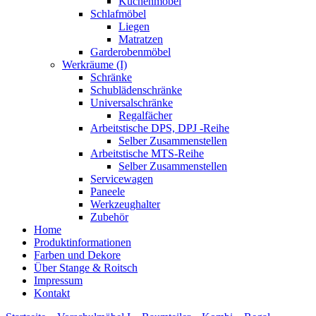
Küchenmöbel
Schlafmöbel
Liegen
Matratzen
Garderobenmöbel
Werkräume (I)
Schränke
Schublädenschränke
Universalschränke
Regalfächer
Arbeitstische DPS, DPJ -Reihe
Selber Zusammenstellen
Arbeitstische MTS-Reihe
Selber Zusammenstellen
Servicewagen
Paneele
Werkzeughalter
Zubehör
Home
Produktinformationen
Farben und Dekore
Über Stange & Roitsch
Impressum
Kontakt