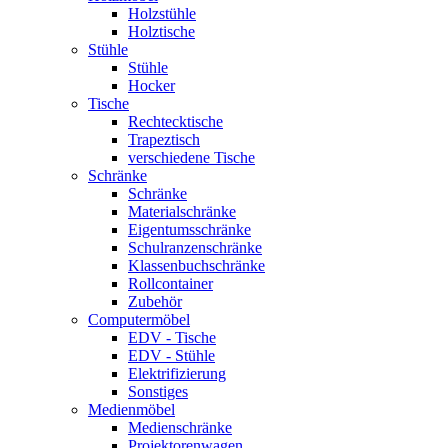
Holzstühle
Holztische
Stühle
Stühle
Hocker
Tische
Rechtecktische
Trapeztisch
verschiedene Tische
Schränke
Schränke
Materialschränke
Eigentumsschränke
Schulranzenschränke
Klassenbuchschränke
Rollcontainer
Zubehör
Computermöbel
EDV - Tische
EDV - Stühle
Elektrifizierung
Sonstiges
Medienmöbel
Medienschränke
Projektorenwagen