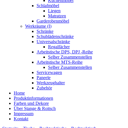
Küchenmöbel
Schlafmöbel
Liegen
Matratzen
Garderobenmöbel
Werkräume (I)
Schränke
Schublädenschränke
Universalschränke
Regalfächer
Arbeitstische DPS, DPJ -Reihe
Selber Zusammenstellen
Arbeitstische MTS-Reihe
Selber Zusammenstellen
Servicewagen
Paneele
Werkzeughalter
Zubehör
Home
Produktinformationen
Farben und Dekore
Über Stange & Roitsch
Impressum
Kontakt