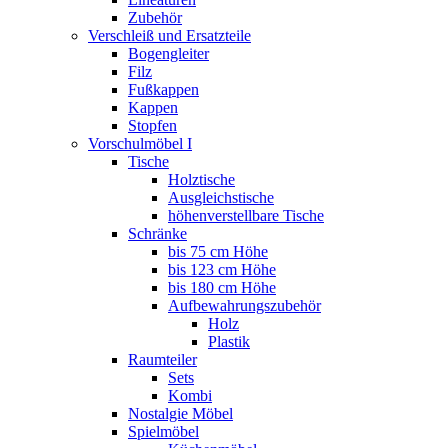
Zubehör
Verschleiß und Ersatzteile
Bogengleiter
Filz
Fußkappen
Kappen
Stopfen
Vorschulmöbel I
Tische
Holztische
Ausgleichstische
höhenverstellbare Tische
Schränke
bis 75 cm Höhe
bis 123 cm Höhe
bis 180 cm Höhe
Aufbewahrungszubehör
Holz
Plastik
Raumteiler
Sets
Kombi
Nostalgie Möbel
Spielmöbel