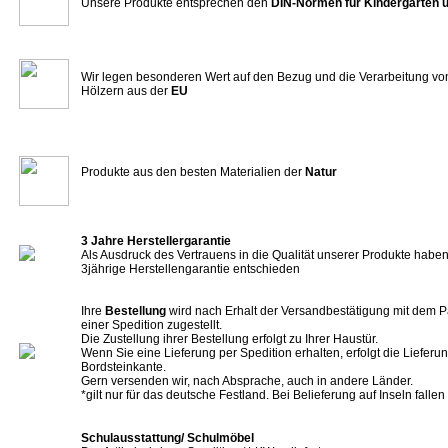
Unsere Produkte entsprechen den
DIN-Normen für Kindergärten 
Wir legen besonderen Wert auf den Bezug und die Verarbeitung vo
Hölzern aus der
EU
Produkte aus den besten Materialien der
Natur
3 Jahre Herstellergarantie
Als Ausdruck des Vertrauens in die Qualität unserer Produkte haben 
3jährige Herstellengarantie entschieden
Ihre
Bestellung
wird nach Erhalt der Versandbestätigung mit dem P
einer Spedition zugestellt.
Die Zustellung ihrer Bestellung erfolgt zu Ihrer Haustür.
Wenn Sie eine Lieferung per Spedition erhalten, erfolgt die Lieferun
Bordsteinkante.
Gern versenden wir, nach Absprache, auch in andere Länder.
*gilt nur für das deutsche Festland. Bei Belieferung auf Inseln falle
Schulausstattung/ Schulmöbel