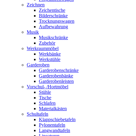
Zeichnen
Zeichentische
Bilderschränke
Trocknungswagen
Aufbewahrung
Musik
Musikschränke
Zubehör
Werkraummöbel
Werkbänke
Werkstühle
Garderoben
Garderobenschränke
Garderobenbänke
Garderobenleisten
Vorschul- /Hortmöbel
Stühle
Tische
Schlafen
Materialkästen
Schultafeln
Klappschiebetafeln
Pylonentafeln
Langwandtafeln
Lineaturen