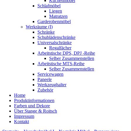
Küchenmöbel
Schlafmöbel
Liegen
Matratzen
Garderobenmöbel
Werkräume (I)
Schränke
Schublädenschränke
Universalschränke
Regalfächer
Arbeitstische DPS, DPJ -Reihe
Selber Zusammenstellen
Arbeitstische MTS-Reihe
Selber Zusammenstellen
Servicewagen
Paneele
Werkzeughalter
Zubehör
Home
Produktinformationen
Farben und Dekore
Über Stange & Roitsch
Impressum
Kontakt