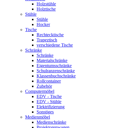
Holzstühle
Holztische
Stühle
Stühle
Hocker
Tische
Rechtecktische
Trapeztisch
verschiedene Tische
Schränke
Schränke
Materialschränke
Eigentumsschränke
Schulranzenschränke
Klassenbuchschränke
Rollcontainer
Zubehör
Computermöbel
EDV - Tische
EDV - Stühle
Elektrifizierung
Sonstiges
Medienmöbel
Medienschränke
Projektorenwagen