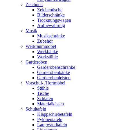
Zeichnen
Zeichentische
Bilderschränke
Trocknungswagen
Aufbewahrung
Musik
Musikschränke
Zubehör
Werkraummöbel
Werkbänke
Werkstühle
Garderoben
Garderobenschränke
Garderobenbänke
Garderobenleisten
Vorschul- /Hortmöbel
Stühle
Tische
Schlafen
Materialkästen
Schultafeln
Klappschiebetafeln
Pylonentafeln
Langwandtafeln
Lineaturen