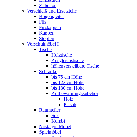
Zubehör
Verschleiß und Ersatzteile
Bogengleiter
Filz
Fußkappen
Kappen
Stopfen
Vorschulmöbel I
Tische
Holztische
Ausgleichstische
höhenverstellbare Tische
Schränke
bis 75 cm Höhe
bis 123 cm Höhe
bis 180 cm Höhe
Aufbewahrungszubehör
Holz
Plastik
Raumteiler
Sets
Kombi
Nostalgie Möbel
Spielmöbel