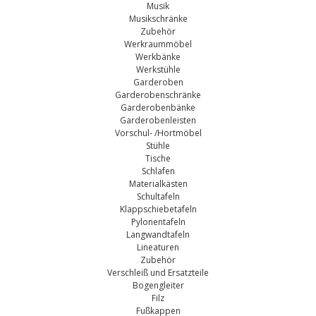
Musik
Musikschränke
Zubehör
Werkraummöbel
Werkbänke
Werkstühle
Garderoben
Garderobenschränke
Garderobenbänke
Garderobenleisten
Vorschul- /Hortmöbel
Stühle
Tische
Schlafen
Materialkästen
Schultafeln
Klappschiebetafeln
Pylonentafeln
Langwandtafeln
Lineaturen
Zubehör
Verschleiß und Ersatzteile
Bogengleiter
Filz
Fußkappen