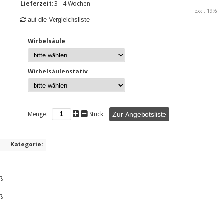
Lieferzeit
: 3 - 4 Wochen
exkl. 19% 
auf die Vergleichsliste
Wirbelsäule
Wirbelsäulenstativ
Menge:
Stück
Zur Angebotsliste
Kategorie:
ß
ß