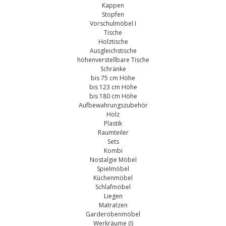
Kappen
Stopfen
Vorschulmöbel I
Tische
Holztische
Ausgleichstische
höhenverstellbare Tische
Schränke
bis 75 cm Höhe
bis 123 cm Höhe
bis 180 cm Höhe
Aufbewahrungszubehör
Holz
Plastik
Raumteiler
Sets
Kombi
Nostalgie Möbel
Spielmöbel
Küchenmöbel
Schlafmöbel
Liegen
Matratzen
Garderobenmöbel
Werkräume (I)