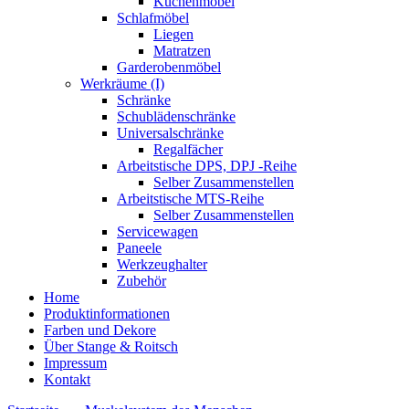
Küchenmöbel
Schlafmöbel
Liegen
Matratzen
Garderobenmöbel
Werkräume (I)
Schränke
Schublädenschränke
Universalschränke
Regalfächer
Arbeitstische DPS, DPJ -Reihe
Selber Zusammenstellen
Arbeitstische MTS-Reihe
Selber Zusammenstellen
Servicewagen
Paneele
Werkzeughalter
Zubehör
Home
Produktinformationen
Farben und Dekore
Über Stange & Roitsch
Impressum
Kontakt