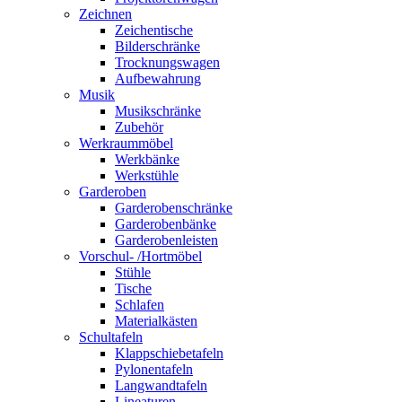
Zeichnen
Zeichentische
Bilderschränke
Trocknungswagen
Aufbewahrung
Musik
Musikschränke
Zubehör
Werkraummöbel
Werkbänke
Werkstühle
Garderoben
Garderobenschränke
Garderobenbänke
Garderobenleisten
Vorschul- /Hortmöbel
Stühle
Tische
Schlafen
Materialkästen
Schultafeln
Klappschiebetafeln
Pylonentafeln
Langwandtafeln
Lineaturen