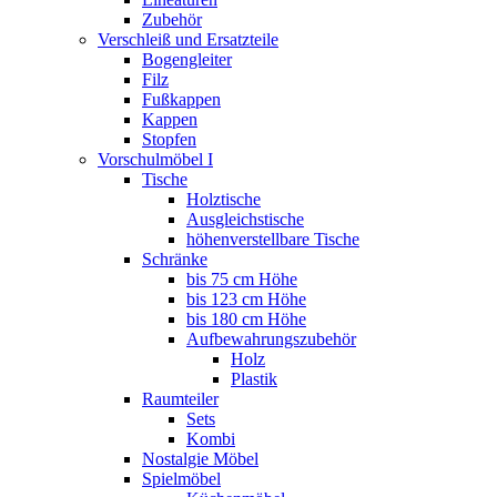
Zubehör
Verschleiß und Ersatzteile
Bogengleiter
Filz
Fußkappen
Kappen
Stopfen
Vorschulmöbel I
Tische
Holztische
Ausgleichstische
höhenverstellbare Tische
Schränke
bis 75 cm Höhe
bis 123 cm Höhe
bis 180 cm Höhe
Aufbewahrungszubehör
Holz
Plastik
Raumteiler
Sets
Kombi
Nostalgie Möbel
Spielmöbel