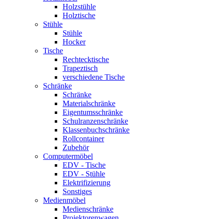
Holzstühle
Holztische
Stühle
Stühle
Hocker
Tische
Rechtecktische
Trapeztisch
verschiedene Tische
Schränke
Schränke
Materialschränke
Eigentumsschränke
Schulranzenschränke
Klassenbuchschränke
Rollcontainer
Zubehör
Computermöbel
EDV - Tische
EDV - Stühle
Elektrifizierung
Sonstiges
Medienmöbel
Medienschränke
Projektorenwagen