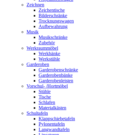
Zeichnen
Zeichentische
Bilderschränke
Trocknungswagen
Aufbewahrung
Musik
Musikschränke
Zubehör
Werkraummöbel
Werkbänke
Werkstühle
Garderoben
Garderobenschränke
Garderobenbänke
Garderobenleisten
Vorschul- /Hortmöbel
Stühle
Tische
Schlafen
Materialkästen
Schultafeln
Klappschiebetafeln
Pylonentafeln
Langwandtafeln
Lineaturen