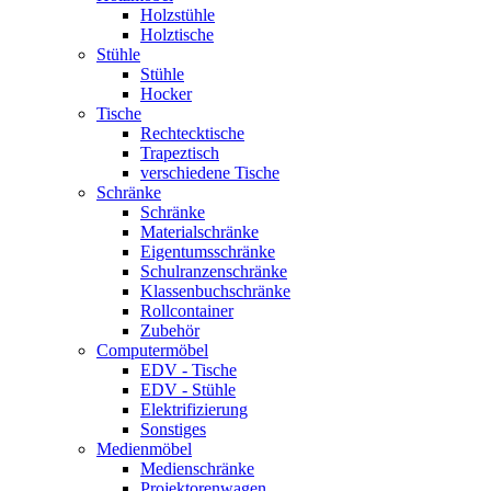
Holzstühle
Holztische
Stühle
Stühle
Hocker
Tische
Rechtecktische
Trapeztisch
verschiedene Tische
Schränke
Schränke
Materialschränke
Eigentumsschränke
Schulranzenschränke
Klassenbuchschränke
Rollcontainer
Zubehör
Computermöbel
EDV - Tische
EDV - Stühle
Elektrifizierung
Sonstiges
Medienmöbel
Medienschränke
Projektorenwagen