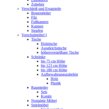
Zubehör
Verschleiß und Ersatzteile
Bogengleiter
Filz
Fußkappen
Kappen
Stopfen
Vorschulmöbel I
Tische
Holztische
Ausgleichstische
höhenverstellbare Tische
Schränke
bis 75 cm Höhe
bis 123 cm Höhe
bis 180 cm Höhe
Aufbewahrungszubehör
Holz
Plastik
Raumteiler
Sets
Kombi
Nostalgie Möbel
Spielmöbel