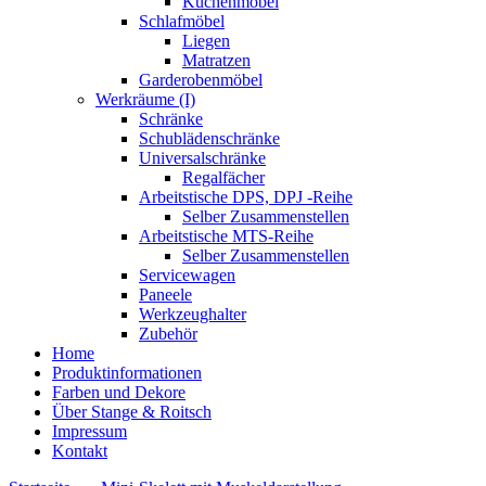
Küchenmöbel
Schlafmöbel
Liegen
Matratzen
Garderobenmöbel
Werkräume (I)
Schränke
Schublädenschränke
Universalschränke
Regalfächer
Arbeitstische DPS, DPJ -Reihe
Selber Zusammenstellen
Arbeitstische MTS-Reihe
Selber Zusammenstellen
Servicewagen
Paneele
Werkzeughalter
Zubehör
Home
Produktinformationen
Farben und Dekore
Über Stange & Roitsch
Impressum
Kontakt