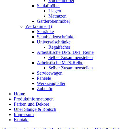
Küchenmöbel
Schlafmöbel
Liegen
Matratzen
Garderobenmöbel
Werkräume (I)
Schränke
Schublädenschränke
Universalschränke
Regalfächer
Arbeitstische DPS, DPJ -Reihe
Selber Zusammenstellen
Arbeitstische MTS-Reihe
Selber Zusammenstellen
Servicewagen
Paneele
Werkzeughalter
Zubehör
Home
Produktinformationen
Farben und Dekore
Über Stange & Roitsch
Impressum
Kontakt