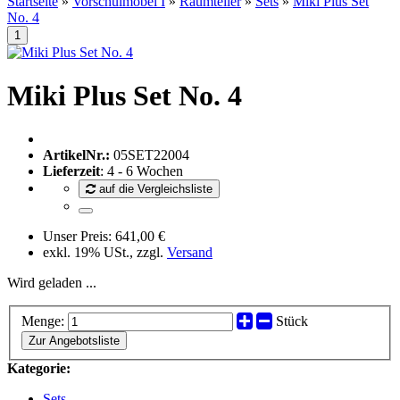
Startseite
»
Vorschulmöbel I
»
Raumteiler
»
Sets
»
Miki Plus Set
No. 4
Miki Plus Set No. 4
ArtikelNr.:
05SET22004
Lieferzeit
: 4 - 6 Wochen
auf die Vergleichsliste
Unser Preis:
641,00 €
exkl. 19% USt., zzgl.
Versand
Wird geladen ...
Menge:
Stück
Zur Angebotsliste
Kategorie:
Sets