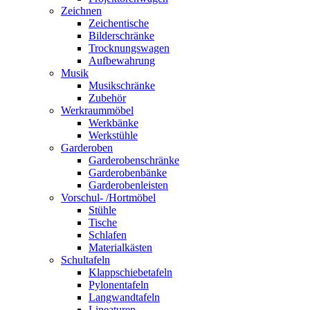
Zeichnen
Zeichentische
Bilderschränke
Trocknungswagen
Aufbewahrung
Musik
Musikschränke
Zubehör
Werkraummöbel
Werkbänke
Werkstühle
Garderoben
Garderobenschränke
Garderobenbänke
Garderobenleisten
Vorschul- /Hortmöbel
Stühle
Tische
Schlafen
Materialkästen
Schultafeln
Klappschiebetafeln
Pylonentafeln
Langwandtafeln
Lineaturen