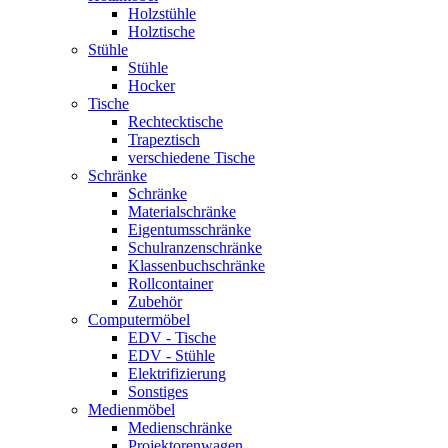
Holzstühle
Holztische
Stühle
Stühle
Hocker
Tische
Rechtecktische
Trapeztisch
verschiedene Tische
Schränke
Schränke
Materialschränke
Eigentumsschränke
Schulranzenschränke
Klassenbuchschränke
Rollcontainer
Zubehör
Computermöbel
EDV - Tische
EDV - Stühle
Elektrifizierung
Sonstiges
Medienmöbel
Medienschränke
Projektorenwagen