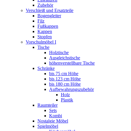
Zubehör
Verschleiß und Ersatzteile
Bogengleiter
Filz
Fußkappen
Kappen
Stopfen
Vorschulmöbel I
Tische
Holztische
Ausgleichstische
höhenverstellbare Tische
Schränke
bis 75 cm Höhe
bis 123 cm Höhe
bis 180 cm Höhe
Aufbewahrungszubehör
Holz
Plastik
Raumteiler
Sets
Kombi
Nostalgie Möbel
Spielmöbel