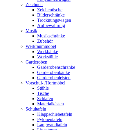
Zeichnen
Zeichentische
Bilderschränke
Trocknungswagen
Aufbewahrung
Musik
Musikschränke
Zubehör
Werkraummöbel
Werkbänke
Werkstühle
Garderoben
Garderobenschränke
Garderobenbänke
Garderobenleisten
Vorschul- /Hortmöbel
Stühle
Tische
Schlafen
Materialkästen
Schultafeln
Klappschiebetafeln
Pylonentafeln
Langwandtafeln
Lineaturen