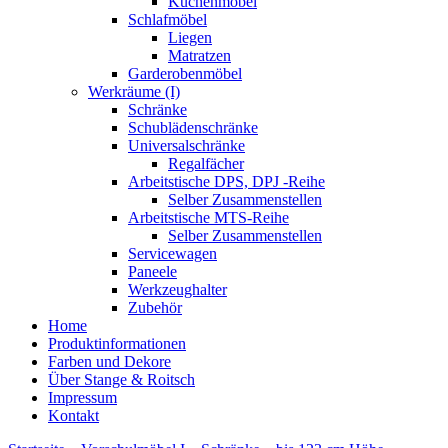
Küchenmöbel
Schlafmöbel
Liegen
Matratzen
Garderobenmöbel
Werkräume (I)
Schränke
Schublädenschränke
Universalschränke
Regalfächer
Arbeitstische DPS, DPJ -Reihe
Selber Zusammenstellen
Arbeitstische MTS-Reihe
Selber Zusammenstellen
Servicewagen
Paneele
Werkzeughalter
Zubehör
Home
Produktinformationen
Farben und Dekore
Über Stange & Roitsch
Impressum
Kontakt