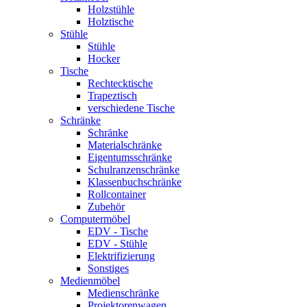
Holzstühle
Holztische
Stühle
Stühle
Hocker
Tische
Rechtecktische
Trapeztisch
verschiedene Tische
Schränke
Schränke
Materialschränke
Eigentumsschränke
Schulranzenschränke
Klassenbuchschränke
Rollcontainer
Zubehör
Computermöbel
EDV - Tische
EDV - Stühle
Elektrifizierung
Sonstiges
Medienmöbel
Medienschränke
Projektorenwagen