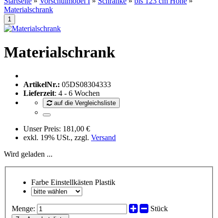
Startseite
»
Vorschulmöbel I
»
Schränke
»
bis 123 cm Höhe
»
Materialschrank
Materialschrank
ArtikelNr.:
05DS08304333
Lieferzeit
: 4 - 6 Wochen
auf die Vergleichsliste
Unser Preis:
181,00 €
exkl. 19% USt., zzgl.
Versand
Wird geladen ...
Farbe Einstellkästen Plastik
Menge:
Stück