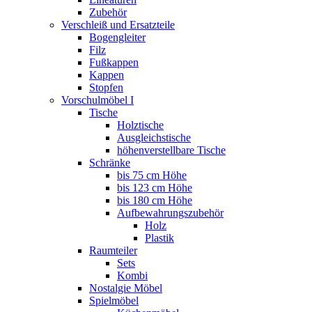
Zubehör
Verschleiß und Ersatzteile
Bogengleiter
Filz
Fußkappen
Kappen
Stopfen
Vorschulmöbel I
Tische
Holztische
Ausgleichstische
höhenverstellbare Tische
Schränke
bis 75 cm Höhe
bis 123 cm Höhe
bis 180 cm Höhe
Aufbewahrungszubehör
Holz
Plastik
Raumteiler
Sets
Kombi
Nostalgie Möbel
Spielmöbel