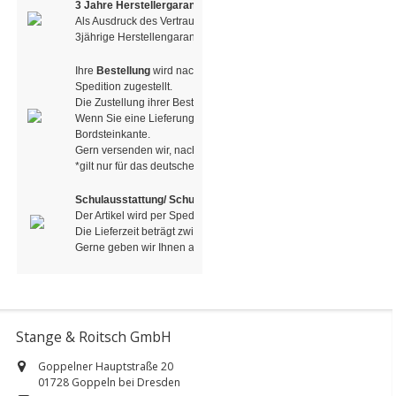
3 Jahre Herstellergarantie
Als Ausdruck des Vertrauens in die Qualität unserer Produkte haben
3jährige Herstellengarantie entschieden
Ihre
Bestellung
wird nach Erhalt der Versandbestätigung mit dem P
Spedition zugestellt.
Die Zustellung ihrer Bestellung erfolgt zu Ihrer Haustür.
Wenn Sie eine Lieferung per Spedition erhalten, erfolgt die Lieferu
Bordsteinkante.
Gern versenden wir, nach Absprache, auch in andere Länder.
*gilt nur für das deutsche Festland. Bei Belieferung auf Inseln fall
Schulausstattung/ Schulmöbel
Der Artikel wird per Spedition / LKW geliefert.
Die Lieferzeit beträgt zwischen 6-8 Wochen, in der Regel jedoch w
Gerne geben wir Ihnen auf Anfrage eine genau Auskunft!
Stange & Roitsch GmbH
Goppelner Hauptstraße 20
01728 Goppeln bei Dresden