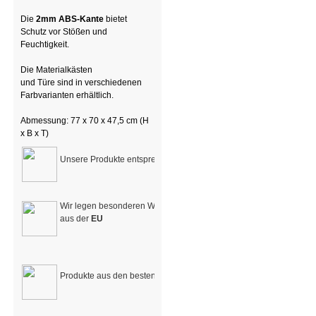
Die
2mm ABS-Kante
bietet
Schutz vor Stößen und
Feuchtigkeit.
Die Materialkästen
und Türe sind in verschiedenen
Farbvarianten erhältlich.
Abmessung: 77 x 70 x 47,5 cm (H
x B x T)
Unsere Produkte entsprechen den
DIN-Normen für Kindergärten 
Wir legen besonderen Wert auf den Bezug und die Verarbeitung v
aus der
EU
Produkte aus den besten Materialien der
Natur