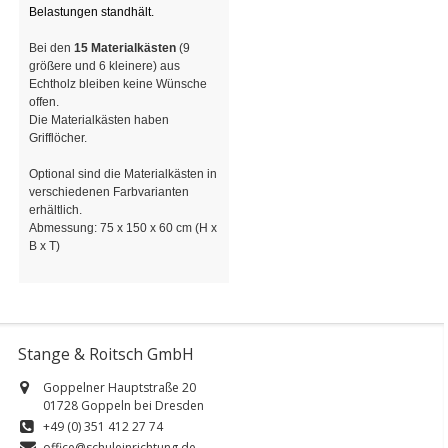
Belastungen standhält.
Bei den
15 Materialkästen
(9
größere und 6 kleinere) aus
Echtholz bleiben keine Wünsche
offen.
Die Materialkästen haben
Grifflöcher.
Optional sind die Materialkästen in
verschiedenen Farbvarianten
erhältlich.
Abmessung: 75 x 150 x 60 cm (H x
B x T)
Stange & Roitsch GmbH
Goppelner Hauptstraße 20
01728 Goppeln bei Dresden
+49 (0) 351 412 27 74
office@schuleinrichtung.de