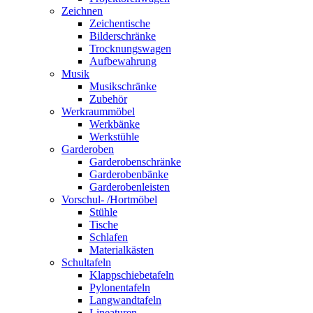
Zeichnen
Zeichentische
Bilderschränke
Trocknungswagen
Aufbewahrung
Musik
Musikschränke
Zubehör
Werkraummöbel
Werkbänke
Werkstühle
Garderoben
Garderobenschränke
Garderobenbänke
Garderobenleisten
Vorschul- /Hortmöbel
Stühle
Tische
Schlafen
Materialkästen
Schultafeln
Klappschiebetafeln
Pylonentafeln
Langwandtafeln
Lineaturen