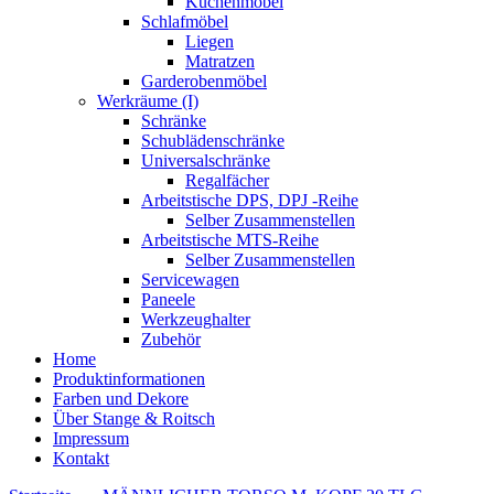
Küchenmöbel
Schlafmöbel
Liegen
Matratzen
Garderobenmöbel
Werkräume (I)
Schränke
Schublädenschränke
Universalschränke
Regalfächer
Arbeitstische DPS, DPJ -Reihe
Selber Zusammenstellen
Arbeitstische MTS-Reihe
Selber Zusammenstellen
Servicewagen
Paneele
Werkzeughalter
Zubehör
Home
Produktinformationen
Farben und Dekore
Über Stange & Roitsch
Impressum
Kontakt