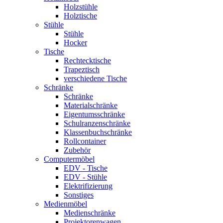
Holzstühle
Holztische
Stühle
Stühle
Hocker
Tische
Rechtecktische
Trapeztisch
verschiedene Tische
Schränke
Schränke
Materialschränke
Eigentumsschränke
Schulranzenschränke
Klassenbuchschränke
Rollcontainer
Zubehör
Computermöbel
EDV - Tische
EDV - Stühle
Elektrifizierung
Sonstiges
Medienmöbel
Medienschränke
Projektorenwagen