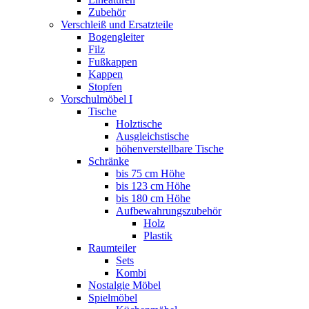
Zubehör
Verschleiß und Ersatzteile
Bogengleiter
Filz
Fußkappen
Kappen
Stopfen
Vorschulmöbel I
Tische
Holztische
Ausgleichstische
höhenverstellbare Tische
Schränke
bis 75 cm Höhe
bis 123 cm Höhe
bis 180 cm Höhe
Aufbewahrungszubehör
Holz
Plastik
Raumteiler
Sets
Kombi
Nostalgie Möbel
Spielmöbel