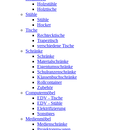
Holzstühle
Holztische
Stühle
Stühle
Hocker
Tische
Rechtecktische
Trapeztisch
verschiedene Tische
Schränke
Schränke
Materialschränke
Eigentumsschränke
Schulranzenschränke
Klassenbuchschränke
Rollcontainer
Zubehör
Computermöbel
EDV - Tische
EDV - Stühle
Elektrifizierung
Sonstiges
Medienmöbel
Medienschränke
Projektorenwagen