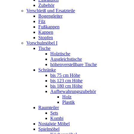
Zubehör
Verschleiß und Ersatzteile
Bogengleiter
Filz
Fußkappen
Kappen
Stopfen
Vorschulmöbel I
Tische
Holztische
Ausgleichstische
höhenverstellbare Tische
Schränke
bis 75 cm Höhe
bis 123 cm Höhe
bis 180 cm Höhe
Aufbewahrungszubehör
Holz
Plastik
Raumteiler
Sets
Kombi
Nostalgie Möbel
Spielmöbel