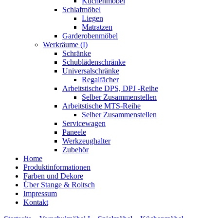
Küchenmöbel
Schlafmöbel
Liegen
Matratzen
Garderobenmöbel
Werkräume (I)
Schränke
Schublädenschränke
Universalschränke
Regalfächer
Arbeitstische DPS, DPJ -Reihe
Selber Zusammenstellen
Arbeitstische MTS-Reihe
Selber Zusammenstellen
Servicewagen
Paneele
Werkzeughalter
Zubehör
Home
Produktinformationen
Farben und Dekore
Über Stange & Roitsch
Impressum
Kontakt