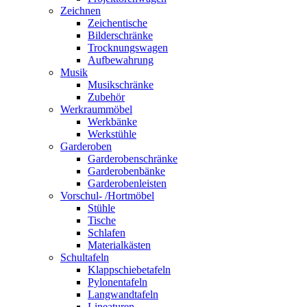
Zeichnen
Zeichentische
Bilderschränke
Trocknungswagen
Aufbewahrung
Musik
Musikschränke
Zubehör
Werkraummöbel
Werkbänke
Werkstühle
Garderoben
Garderobenschränke
Garderobenbänke
Garderobenleisten
Vorschul- /Hortmöbel
Stühle
Tische
Schlafen
Materialkästen
Schultafeln
Klappschiebetafeln
Pylonentafeln
Langwandtafeln
Lineaturen