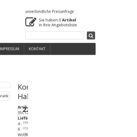
unverbindliche Preisanfrage
Sie haben
0
Artikel
in Ihre Angebotsliste
IMPRESSUM
KONTAKT
Kombinierter
Halbschrank
ArtikelNr.:
220,00 €
05C12300100
exkl.
Lieferzeit
:
19%
4 -
USt.,
6
zzgl.
Wochen