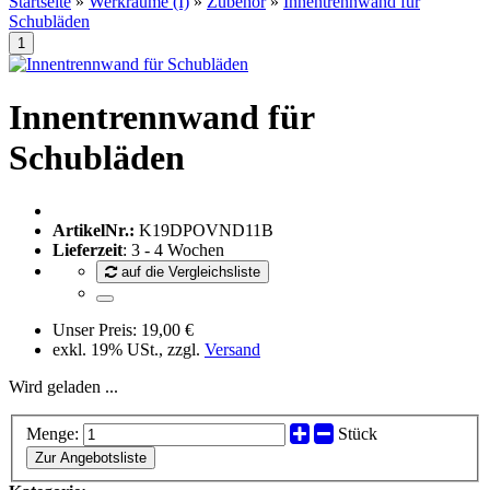
Startseite
»
Werkräume (I)
»
Zubehör
»
Innentrennwand für
Schubläden
Innentrennwand für
Schubläden
ArtikelNr.:
K19DPOVND11B
Lieferzeit
: 3 - 4 Wochen
auf die Vergleichsliste
Unser Preis:
19,00 €
exkl. 19% USt., zzgl.
Versand
Wird geladen ...
Menge:
Stück
Zur Angebotsliste