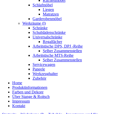
Küchenmöbel
Schlafmöbel
Liegen
Matratzen
Garderobenmöbel
Werkräume (I)
Schränke
Schublädenschränke
Universalschränke
Regalfächer
Arbeitstische DPS, DPJ -Reihe
Selber Zusammenstellen
Arbeitstische MTS-Reihe
Selber Zusammenstellen
Servicewagen
Paneele
Werkzeughalter
Zubehör
Home
Produktinformationen
Farben und Dekore
Über Stange & Roitsch
Impressum
Kontakt