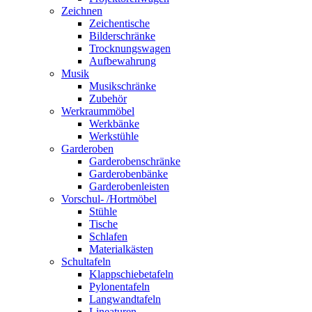
Zeichnen
Zeichentische
Bilderschränke
Trocknungswagen
Aufbewahrung
Musik
Musikschränke
Zubehör
Werkraummöbel
Werkbänke
Werkstühle
Garderoben
Garderobenschränke
Garderobenbänke
Garderobenleisten
Vorschul- /Hortmöbel
Stühle
Tische
Schlafen
Materialkästen
Schultafeln
Klappschiebetafeln
Pylonentafeln
Langwandtafeln
Lineaturen