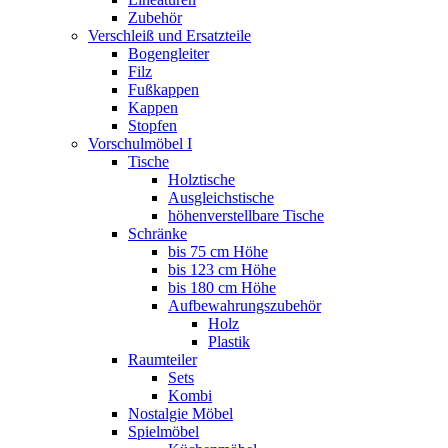
Zubehör
Verschleiß und Ersatzteile
Bogengleiter
Filz
Fußkappen
Kappen
Stopfen
Vorschulmöbel I
Tische
Holztische
Ausgleichstische
höhenverstellbare Tische
Schränke
bis 75 cm Höhe
bis 123 cm Höhe
bis 180 cm Höhe
Aufbewahrungszubehör
Holz
Plastik
Raumteiler
Sets
Kombi
Nostalgie Möbel
Spielmöbel