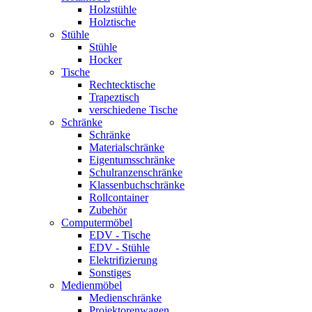
Holzstühle
Holztische
Stühle
Stühle
Hocker
Tische
Rechtecktische
Trapeztisch
verschiedene Tische
Schränke
Schränke
Materialschränke
Eigentumsschränke
Schulranzenschränke
Klassenbuchschränke
Rollcontainer
Zubehör
Computermöbel
EDV - Tische
EDV - Stühle
Elektrifizierung
Sonstiges
Medienmöbel
Medienschränke
Projektorenwagen