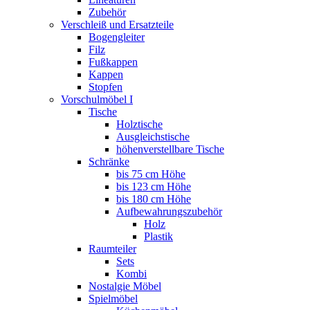
Zubehör
Verschleiß und Ersatzteile
Bogengleiter
Filz
Fußkappen
Kappen
Stopfen
Vorschulmöbel I
Tische
Holztische
Ausgleichstische
höhenverstellbare Tische
Schränke
bis 75 cm Höhe
bis 123 cm Höhe
bis 180 cm Höhe
Aufbewahrungszubehör
Holz
Plastik
Raumteiler
Sets
Kombi
Nostalgie Möbel
Spielmöbel