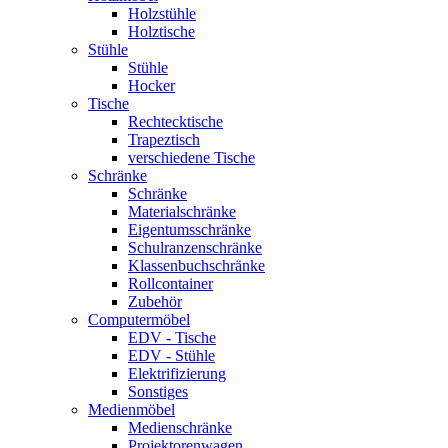
Holzstühle
Holztische
Stühle
Stühle
Hocker
Tische
Rechtecktische
Trapeztisch
verschiedene Tische
Schränke
Schränke
Materialschränke
Eigentumsschränke
Schulranzenschränke
Klassenbuchschränke
Rollcontainer
Zubehör
Computermöbel
EDV - Tische
EDV - Stühle
Elektrifizierung
Sonstiges
Medienmöbel
Medienschränke
Projektorenwagen