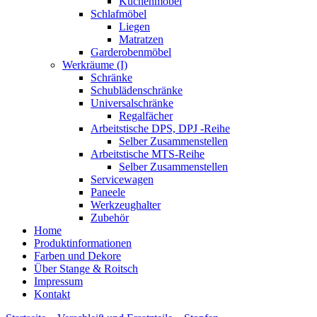
Küchenmöbel
Schlafmöbel
Liegen
Matratzen
Garderobenmöbel
Werkräume (I)
Schränke
Schublädenschränke
Universalschränke
Regalfächer
Arbeitstische DPS, DPJ -Reihe
Selber Zusammenstellen
Arbeitstische MTS-Reihe
Selber Zusammenstellen
Servicewagen
Paneele
Werkzeughalter
Zubehör
Home
Produktinformationen
Farben und Dekore
Über Stange & Roitsch
Impressum
Kontakt