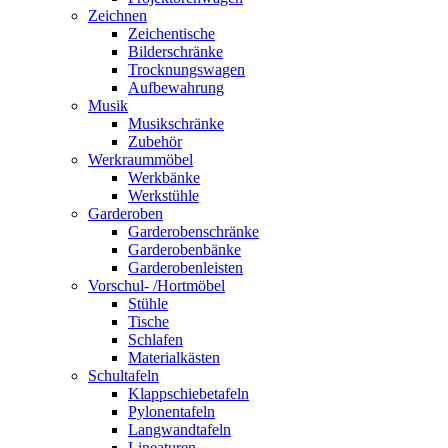
Zeichnen
Zeichentische
Bilderschränke
Trocknungswagen
Aufbewahrung
Musik
Musikschränke
Zubehör
Werkraummöbel
Werkbänke
Werkstühle
Garderoben
Garderobenschränke
Garderobenbänke
Garderobenleisten
Vorschul- /Hortmöbel
Stühle
Tische
Schlafen
Materialkästen
Schultafeln
Klappschiebetafeln
Pylonentafeln
Langwandtafeln
Lineaturen