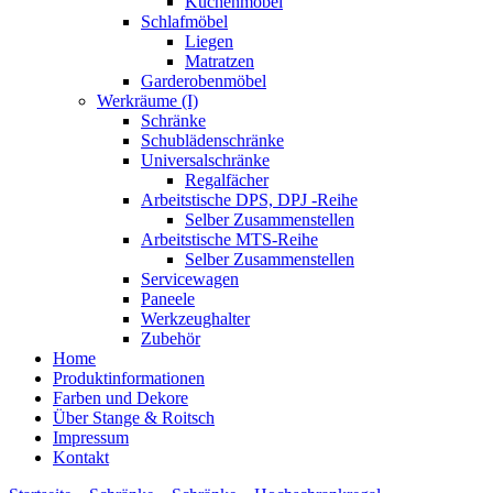
Küchenmöbel
Schlafmöbel
Liegen
Matratzen
Garderobenmöbel
Werkräume (I)
Schränke
Schublädenschränke
Universalschränke
Regalfächer
Arbeitstische DPS, DPJ -Reihe
Selber Zusammenstellen
Arbeitstische MTS-Reihe
Selber Zusammenstellen
Servicewagen
Paneele
Werkzeughalter
Zubehör
Home
Produktinformationen
Farben und Dekore
Über Stange & Roitsch
Impressum
Kontakt