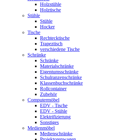
Holzstühle
Holztische
Stühle
Stühle
Hocker
Tische
Rechtecktische
Trapeztisch
verschiedene Tische
Schränke
Schränke
Materialschränke
Eigentumsschränke
Schulranzenschränke
Klassenbuchschränke
Rollcontainer
Zubehör
Computermöbel
EDV - Tische
EDV - Stühle
Elektrifizierung
Sonstiges
Medienmöbel
Medienschränke
Projektorenwagen