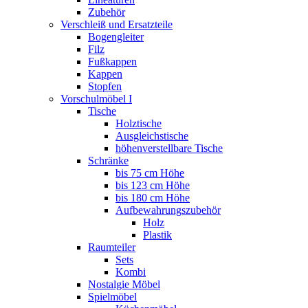
Zubehör
Verschleiß und Ersatzteile
Bogengleiter
Filz
Fußkappen
Kappen
Stopfen
Vorschulmöbel I
Tische
Holztische
Ausgleichstische
höhenverstellbare Tische
Schränke
bis 75 cm Höhe
bis 123 cm Höhe
bis 180 cm Höhe
Aufbewahrungszubehör
Holz
Plastik
Raumteiler
Sets
Kombi
Nostalgie Möbel
Spielmöbel