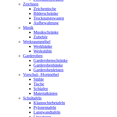
Zeichnen
Zeichentische
Bilderschränke
Trocknungswagen
Aufbewahrung
Musik
Musikschränke
Zubehör
Werkraummöbel
Werkbänke
Werkstühle
Garderoben
Garderobenschränke
Garderobenbänke
Garderobenleisten
Vorschul- /Hortmöbel
Stühle
Tische
Schlafen
Materialkästen
Schultafeln
Klappschiebetafeln
Pylonentafeln
Langwandtafeln
Lineaturen