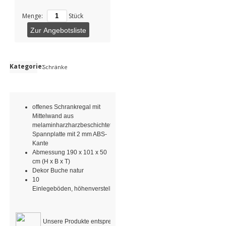
Menge:
Stück
Zur Angebotsliste
Kategorie:
Schränke
offenes Schrankregal mit
Mittelwand aus
melaminharzharzbeschichtete
Spannplatte mit 2 mm ABS-
Kante
Abmessung 190 x 101 x 50
cm (H x B x T)
Dekor Buche natur
10
Einlegeböden, höhenverstellbar
Unsere Produkte entsprechen den
DIN-Normen für Kindergärten 