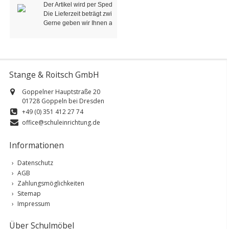
Der Artikel wird per Spedition / LKW geliefert.
Die Lieferzeit beträgt zwischen 6-8 Wochen, in der Regel jedoch w
Gerne geben wir Ihnen auf Anfrage eine genau Auskunft!
Stange & Roitsch GmbH
Goppelner Hauptstraße 20
01728 Goppeln bei Dresden
+49 (0) 351 412 27 74
office@schuleinrichtung.de
Informationen
Datenschutz
AGB
Zahlungsmöglichkeiten
Sitemap
Impressum
Über Schulmöbel