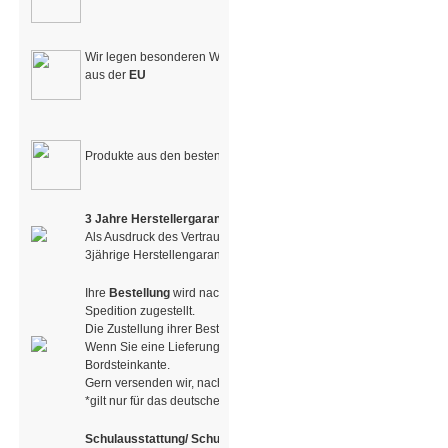
Wir legen besonderen Wert auf den Bezug und die Verarbeitung v
aus der
EU
Produkte aus den besten Materialien der
Natur
3 Jahre Herstellergarantie
Als Ausdruck des Vertrauens in die Qualität unserer Produkte haben
3jährige Herstellengarantie entschieden
Ihre
Bestellung
wird nach Erhalt der Versandbestätigung mit dem P
Spedition zugestellt.
Die Zustellung ihrer Bestellung erfolgt zu Ihrer Haustür.
Wenn Sie eine Lieferung per Spedition erhalten, erfolgt die Lieferu
Bordsteinkante.
Gern versenden wir, nach Absprache, auch in andere Länder.
*gilt nur für das deutsche Festland. Bei Belieferung auf Inseln fall
Schulausstattung/ Schulmöbel