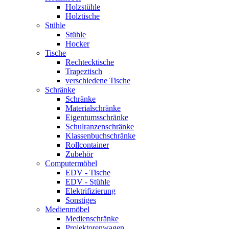
Holzstühle
Holztische
Stühle
Stühle
Hocker
Tische
Rechtecktische
Trapeztisch
verschiedene Tische
Schränke
Schränke
Materialschränke
Eigentumsschränke
Schulranzenschränke
Klassenbuchschränke
Rollcontainer
Zubehör
Computermöbel
EDV - Tische
EDV - Stühle
Elektrifizierung
Sonstiges
Medienmöbel
Medienschränke
Projektorenwagen