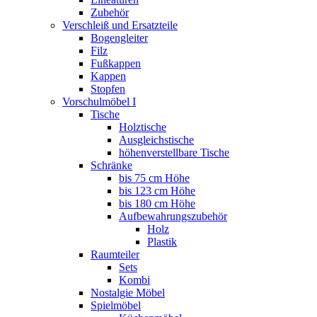
Zubehör
Verschleiß und Ersatzteile
Bogengleiter
Filz
Fußkappen
Kappen
Stopfen
Vorschulmöbel I
Tische
Holztische
Ausgleichstische
höhenverstellbare Tische
Schränke
bis 75 cm Höhe
bis 123 cm Höhe
bis 180 cm Höhe
Aufbewahrungszubehör
Holz
Plastik
Raumteiler
Sets
Kombi
Nostalgie Möbel
Spielmöbel