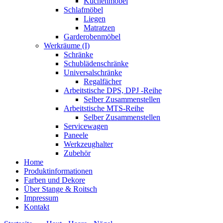
Küchenmöbel
Schlafmöbel
Liegen
Matratzen
Garderobenmöbel
Werkräume (I)
Schränke
Schublädenschränke
Universalschränke
Regalfächer
Arbeitstische DPS, DPJ -Reihe
Selber Zusammenstellen
Arbeitstische MTS-Reihe
Selber Zusammenstellen
Servicewagen
Paneele
Werkzeughalter
Zubehör
Home
Produktinformationen
Farben und Dekore
Über Stange & Roitsch
Impressum
Kontakt