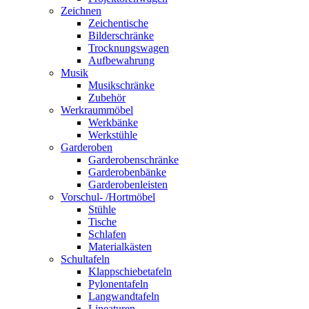
Zeichnen
Zeichentische
Bilderschränke
Trocknungswagen
Aufbewahrung
Musik
Musikschränke
Zubehör
Werkraummöbel
Werkbänke
Werkstühle
Garderoben
Garderobenschränke
Garderobenbänke
Garderobenleisten
Vorschul- /Hortmöbel
Stühle
Tische
Schlafen
Materialkästen
Schultafeln
Klappschiebetafeln
Pylonentafeln
Langwandtafeln
Lineaturen