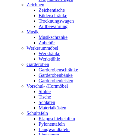
Zeichnen
Zeichentische
Bilderschränke
Trocknungswagen
Aufbewahrung
Musik
Musikschränke
Zubehör
Werkraummöbel
Werkbänke
Werkstühle
Garderoben
Garderobenschränke
Garderobenbänke
Garderobenleisten
Vorschul- /Hortmöbel
Stühle
Tische
Schlafen
Materialkästen
Schultafeln
Klappschiebetafeln
Pylonentafeln
Langwandtafeln
Lineaturen