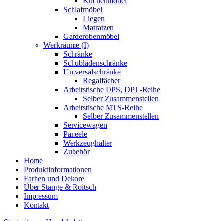
Küchenmöbel
Schlafmöbel
Liegen
Matratzen
Garderobenmöbel
Werkräume (I)
Schränke
Schublädenschränke
Universalschränke
Regalfächer
Arbeitstische DPS, DPJ -Reihe
Selber Zusammenstellen
Arbeitstische MTS-Reihe
Selber Zusammenstellen
Servicewagen
Paneele
Werkzeughalter
Zubehör
Home
Produktinformationen
Farben und Dekore
Über Stange & Roitsch
Impressum
Kontakt