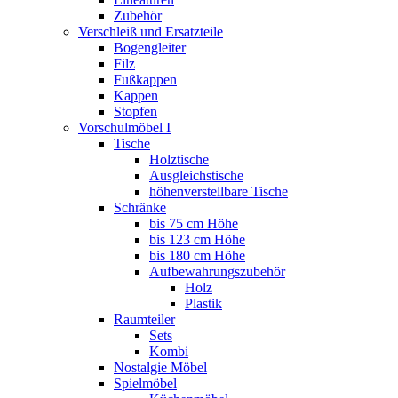
Zubehör
Verschleiß und Ersatzteile
Bogengleiter
Filz
Fußkappen
Kappen
Stopfen
Vorschulmöbel I
Tische
Holztische
Ausgleichstische
höhenverstellbare Tische
Schränke
bis 75 cm Höhe
bis 123 cm Höhe
bis 180 cm Höhe
Aufbewahrungszubehör
Holz
Plastik
Raumteiler
Sets
Kombi
Nostalgie Möbel
Spielmöbel