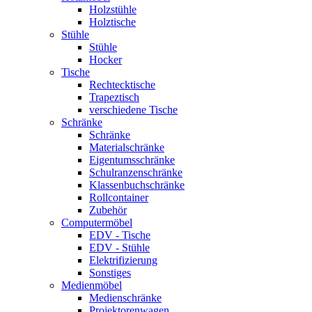
Holzstühle
Holztische
Stühle
Stühle
Hocker
Tische
Rechtecktische
Trapeztisch
verschiedene Tische
Schränke
Schränke
Materialschränke
Eigentumsschränke
Schulranzenschränke
Klassenbuchschränke
Rollcontainer
Zubehör
Computermöbel
EDV - Tische
EDV - Stühle
Elektrifizierung
Sonstiges
Medienmöbel
Medienschränke
Projektorenwagen