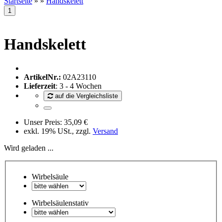
Startseite
»
»
Handskelett
Handskelett
ArtikelNr.:
02A23110
Lieferzeit
: 3 - 4 Wochen
auf die Vergleichsliste
Unser Preis:
35,09 €
exkl. 19% USt., zzgl.
Versand
Wird geladen ...
Wirbelsäule
Wirbelsäulenstativ