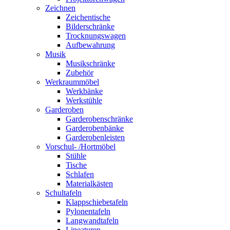
Zeichnen
Zeichentische
Bilderschränke
Trocknungswagen
Aufbewahrung
Musik
Musikschränke
Zubehör
Werkraummöbel
Werkbänke
Werkstühle
Garderoben
Garderobenschränke
Garderobenbänke
Garderobenleisten
Vorschul- /Hortmöbel
Stühle
Tische
Schlafen
Materialkästen
Schultafeln
Klappschiebetafeln
Pylonentafeln
Langwandtafeln
Lineaturen