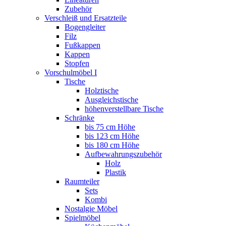
Zubehör
Verschleiß und Ersatzteile
Bogengleiter
Filz
Fußkappen
Kappen
Stopfen
Vorschulmöbel I
Tische
Holztische
Ausgleichstische
höhenverstellbare Tische
Schränke
bis 75 cm Höhe
bis 123 cm Höhe
bis 180 cm Höhe
Aufbewahrungszubehör
Holz
Plastik
Raumteiler
Sets
Kombi
Nostalgie Möbel
Spielmöbel