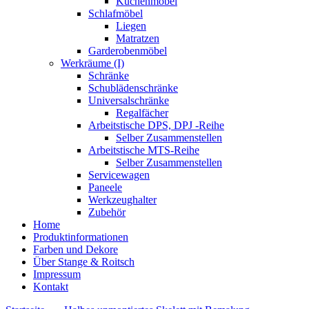
Küchenmöbel
Schlafmöbel
Liegen
Matratzen
Garderobenmöbel
Werkräume (I)
Schränke
Schublädenschränke
Universalschränke
Regalfächer
Arbeitstische DPS, DPJ -Reihe
Selber Zusammenstellen
Arbeitstische MTS-Reihe
Selber Zusammenstellen
Servicewagen
Paneele
Werkzeughalter
Zubehör
Home
Produktinformationen
Farben und Dekore
Über Stange & Roitsch
Impressum
Kontakt