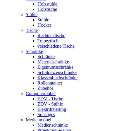
Holzstühle
Holztische
Stühle
Stühle
Hocker
Tische
Rechtecktische
Trapeztisch
verschiedene Tische
Schränke
Schränke
Materialschränke
Eigentumsschränke
Schulranzenschränke
Klassenbuchschränke
Rollcontainer
Zubehör
Computermöbel
EDV - Tische
EDV - Stühle
Elektrifizierung
Sonstiges
Medienmöbel
Medienschränke
Projektorenwagen