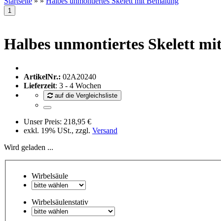
Startseite
»
»
Halbes unmontiertes Skelett mit Bemalung
Halbes unmontiertes Skelett m
ArtikelNr.:
02A20240
Lieferzeit
: 3 - 4 Wochen
auf die Vergleichsliste
Unser Preis:
218,95 €
exkl. 19% USt., zzgl.
Versand
Wird geladen ...
Wirbelsäule
Wirbelsäulenstativ