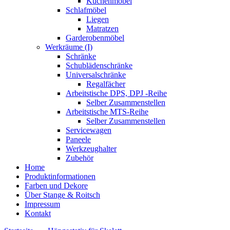
Küchenmöbel
Schlafmöbel
Liegen
Matratzen
Garderobenmöbel
Werkräume (I)
Schränke
Schublädenschränke
Universalschränke
Regalfächer
Arbeitstische DPS, DPJ -Reihe
Selber Zusammenstellen
Arbeitstische MTS-Reihe
Selber Zusammenstellen
Servicewagen
Paneele
Werkzeughalter
Zubehör
Home
Produktinformationen
Farben und Dekore
Über Stange & Roitsch
Impressum
Kontakt