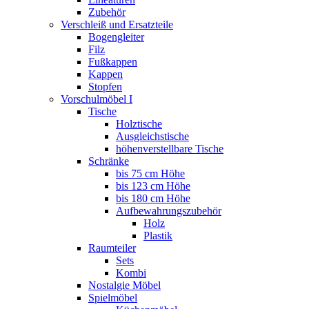
Zubehör
Verschleiß und Ersatzteile
Bogengleiter
Filz
Fußkappen
Kappen
Stopfen
Vorschulmöbel I
Tische
Holztische
Ausgleichstische
höhenverstellbare Tische
Schränke
bis 75 cm Höhe
bis 123 cm Höhe
bis 180 cm Höhe
Aufbewahrungszubehör
Holz
Plastik
Raumteiler
Sets
Kombi
Nostalgie Möbel
Spielmöbel