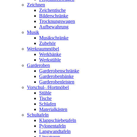
Zeichnen
Zeichentische
Bilderschränke
Trocknungswagen
Aufbewahrung
Musik
Musikschränke
Zubehör
Werkraummöbel
Werkbänke
Werkstühle
Garderoben
Garderobenschränke
Garderobenbänke
Garderobenleisten
Vorschul- /Hortmöbel
Stühle
Tische
Schlafen
Materialkästen
Schultafeln
Klappschiebetafeln
Pylonentafeln
Langwandtafeln
Lineaturen