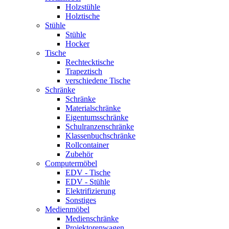
Holzstühle
Holztische
Stühle
Stühle
Hocker
Tische
Rechtecktische
Trapeztisch
verschiedene Tische
Schränke
Schränke
Materialschränke
Eigentumsschränke
Schulranzenschränke
Klassenbuchschränke
Rollcontainer
Zubehör
Computermöbel
EDV - Tische
EDV - Stühle
Elektrifizierung
Sonstiges
Medienmöbel
Medienschränke
Projektorenwagen