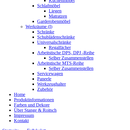
Küchenmöbel
Schlafmöbel
Liegen
Matratzen
Garderobenmöbel
Werkräume (I)
Schränke
Schublädenschränke
Universalschränke
Regalfächer
Arbeitstische DPS, DPJ -Reihe
Selber Zusammenstellen
Arbeitstische MTS-Reihe
Selber Zusammenstellen
Servicewagen
Paneele
Werkzeughalter
Zubehör
Home
Produktinformationen
Farben und Dekore
Über Stange & Roitsch
Impressum
Kontakt