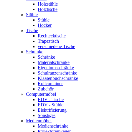
Holzstühle
Holztische
Stühle
Stühle
Hocker
Tische
Rechtecktische
Trapeztisch
verschiedene Tische
Schränke
Schränke
Materialschränke
Eigentumsschränke
Schulranzenschränke
Klassenbuchschränke
Rollcontainer
Zubehör
Computermöbel
EDV - Tische
EDV - Stühle
Elektrifizierung
Sonstiges
Medienmöbel
Medienschränke
Projektorenwagen