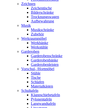
Zeichnen
Zeichentische
Bilderschränke
Trocknungswagen
Aufbewahrung
Musik
Musikschränke
Zubehör
Werkraummöbel
Werkbänke
Werkstühle
Garderoben
Garderobenschränke
Garderobenbänke
Garderobenleisten
Vorschul- /Hortmöbel
Stühle
Tische
Schlafen
Materialkästen
Schultafeln
Klappschiebetafeln
Pylonentafeln
Langwandtafeln
Lineaturen