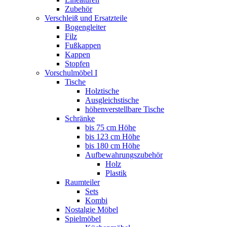
Zubehör
Verschleiß und Ersatzteile
Bogengleiter
Filz
Fußkappen
Kappen
Stopfen
Vorschulmöbel I
Tische
Holztische
Ausgleichstische
höhenverstellbare Tische
Schränke
bis 75 cm Höhe
bis 123 cm Höhe
bis 180 cm Höhe
Aufbewahrungszubehör
Holz
Plastik
Raumteiler
Sets
Kombi
Nostalgie Möbel
Spielmöbel