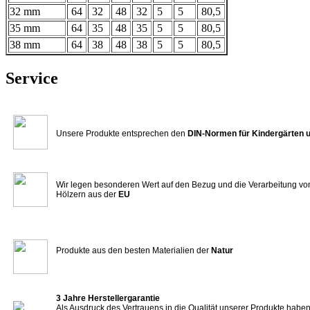
32 mm
64
32
48
32
5
5
80,5
35 mm
64
35
48
35
5
5
80,5
38 mm
64
38
48
38
5
5
80,5
Service
Unsere Produkte entsprechen den
DIN-Normen für Kindergärten 
Wir legen besonderen Wert auf den Bezug und die Verarbeitung vo
Hölzern aus der
EU
Produkte aus den besten Materialien der
Natur
3 Jahre Herstellergarantie
Als Ausdruck des Vertrauens in die Qualität unserer Produkte haben 