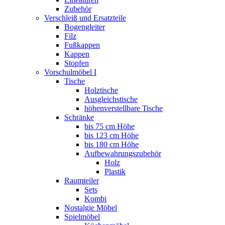
Zubehör
Verschleiß und Ersatzteile
Bogengleiter
Filz
Fußkappen
Kappen
Stopfen
Vorschulmöbel I
Tische
Holztische
Ausgleichstische
höhenverstellbare Tische
Schränke
bis 75 cm Höhe
bis 123 cm Höhe
bis 180 cm Höhe
Aufbewahrungszubehör
Holz
Plastik
Raumteiler
Sets
Kombi
Nostalgie Möbel
Spielmöbel