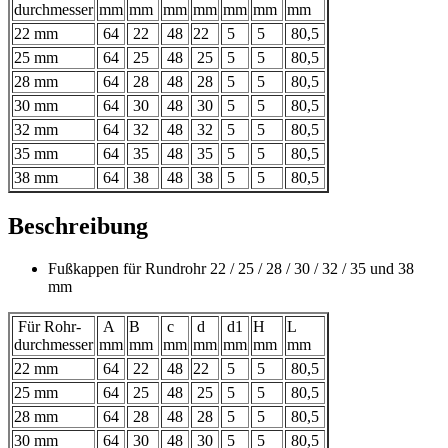
durchmesser
mm
mm
mm
mm
mm
mm
mm
22 mm
64
22
48
22
5
5
80,5
25 mm
64
25
48
25
5
5
80,5
28 mm
64
28
48
28
5
5
80,5
30 mm
64
30
48
30
5
5
80,5
32 mm
64
32
48
32
5
5
80,5
35 mm
64
35
48
35
5
5
80,5
38 mm
64
38
48
38
5
5
80,5
Beschreibung
Fußkappen für Rundrohr 22 / 25 / 28 / 30 / 32 / 35 und 38
mm
Für Rohr-
A
B
c
d
d1
H
L
durchmesser
mm
mm
mm
mm
mm
mm
mm
22 mm
64
22
48
22
5
5
80,5
25 mm
64
25
48
25
5
5
80,5
28 mm
64
28
48
28
5
5
80,5
30 mm
64
30
48
30
5
5
80,5