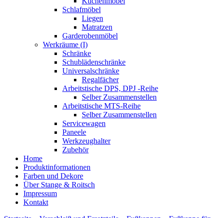
Küchenmöbel
Schlafmöbel
Liegen
Matratzen
Garderobenmöbel
Werkräume (I)
Schränke
Schublädenschränke
Universalschränke
Regalfächer
Arbeitstische DPS, DPJ -Reihe
Selber Zusammenstellen
Arbeitstische MTS-Reihe
Selber Zusammenstellen
Servicewagen
Paneele
Werkzeughalter
Zubehör
Home
Produktinformationen
Farben und Dekore
Über Stange & Roitsch
Impressum
Kontakt