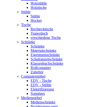
Holzstühle
Holztische
Stühle
Stühle
Hocker
Tische
Rechtecktische
Trapeztisch
verschiedene Tische
Schränke
Schränke
Materialschränke
Eigentumsschränke
Schulranzenschränke
Klassenbuchschränke
Rollcontainer
Zubehör
Computermöbel
EDV - Tische
EDV - Stühle
Elektrifizierung
Sonstiges
Medienmöbel
Medienschränke
Projektorenwagen