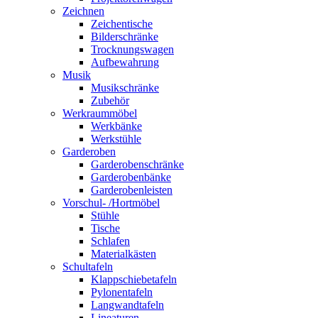
Zeichnen
Zeichentische
Bilderschränke
Trocknungswagen
Aufbewahrung
Musik
Musikschränke
Zubehör
Werkraummöbel
Werkbänke
Werkstühle
Garderoben
Garderobenschränke
Garderobenbänke
Garderobenleisten
Vorschul- /Hortmöbel
Stühle
Tische
Schlafen
Materialkästen
Schultafeln
Klappschiebetafeln
Pylonentafeln
Langwandtafeln
Lineaturen