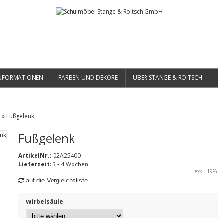
NFORMATIONEN
FARBEN UND DEKORE
ÜBER STANGE & ROITSCH
»
»
Fußgelenk
Fußgelenk
ArtikelNr.:
02A25400
Lieferzeit
: 3 - 4 Wochen
exkl. 19% 
auf die Vergleichsliste
Wirbelsäule