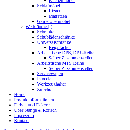
Küchenmöbel
Schlafmöbel
Liegen
Matratzen
Garderobenmöbel
Werkräume (I)
Schränke
Schublädenschränke
Universalschränke
Regalfächer
Arbeitstische DPS, DPJ -Reihe
Selber Zusammenstellen
Arbeitstische MTS-Reihe
Selber Zusammenstellen
Servicewagen
Paneele
Werkzeughalter
Zubehör
Home
Produktinformationen
Farben und Dekore
Über Stange & Roitsch
Impressum
Kontakt