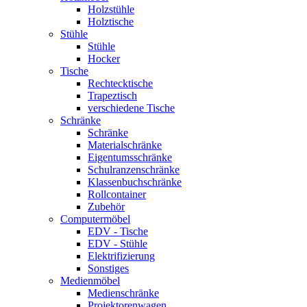
Holzstühle
Holztische
Stühle
Stühle
Hocker
Tische
Rechtecktische
Trapeztisch
verschiedene Tische
Schränke
Schränke
Materialschränke
Eigentumsschränke
Schulranzenschränke
Klassenbuchschränke
Rollcontainer
Zubehör
Computermöbel
EDV - Tische
EDV - Stühle
Elektrifizierung
Sonstiges
Medienmöbel
Medienschränke
Projektorenwagen