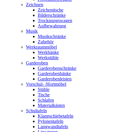
Zeichnen
Zeichentische
Bilderschränke
Trocknungswagen
Aufbewahrung
Musik
Musikschränke
Zubehör
Werkraummöbel
Werkbänke
Werkstühle
Garderoben
Garderobenschränke
Garderobenbänke
Garderobenleisten
Vorschul- /Hortmöbel
Stühle
Tische
Schlafen
Materialkästen
Schultafeln
Klappschiebetafeln
Pylonentafeln
Langwandtafeln
Lineaturen