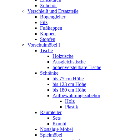
Zubehör
Verschleiß und Ersatzteile
Bogengleiter
Filz
Fußkappen
Kappen
Stopfen
Vorschulmöbel I
Tische
Holztische
Ausgleichstische
höhenverstellbare Tische
Schränke
bis 75 cm Höhe
bis 123 cm Höhe
bis 180 cm Höhe
Aufbewahrungszubehör
Holz
Plastik
Raumteiler
Sets
Kombi
Nostalgie Möbel
Spielmöbel