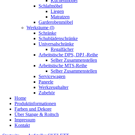
Küchenmöbel
Schlafmöbel
Liegen
Matratzen
Garderobenmöbel
Werkräume (I)
Schränke
Schublädenschränke
Universalschränke
Regalfächer
Arbeitstische DPS, DPJ -Reihe
Selber Zusammenstellen
Arbeitstische MTS-Reihe
Selber Zusammenstellen
Servicewagen
Paneele
Werkzeughalter
Zubehör
Home
Produktinformationen
Farben und Dekore
Über Stange & Roitsch
Impressum
Kontakt