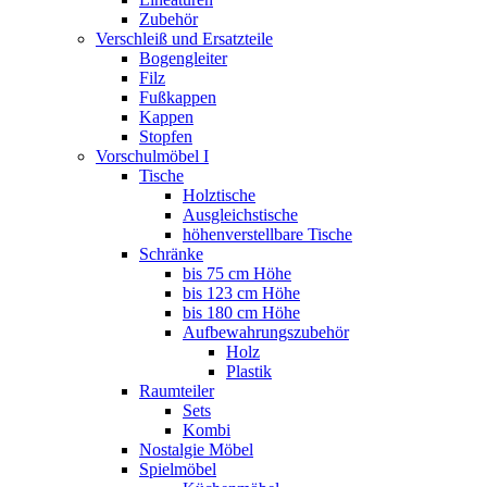
Zubehör
Verschleiß und Ersatzteile
Bogengleiter
Filz
Fußkappen
Kappen
Stopfen
Vorschulmöbel I
Tische
Holztische
Ausgleichstische
höhenverstellbare Tische
Schränke
bis 75 cm Höhe
bis 123 cm Höhe
bis 180 cm Höhe
Aufbewahrungszubehör
Holz
Plastik
Raumteiler
Sets
Kombi
Nostalgie Möbel
Spielmöbel