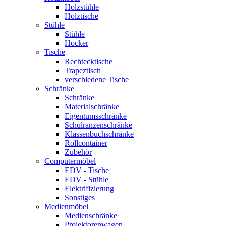
Holzstühle
Holztische
Stühle
Stühle
Hocker
Tische
Rechtecktische
Trapeztisch
verschiedene Tische
Schränke
Schränke
Materialschränke
Eigentumsschränke
Schulranzenschränke
Klassenbuchschränke
Rollcontainer
Zubehör
Computermöbel
EDV - Tische
EDV - Stühle
Elektrifizierung
Sonstiges
Medienmöbel
Medienschränke
Projektorenwagen