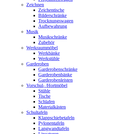
Zeichnen
Zeichentische
Bilderschränke
Trocknungswagen
Aufbewahrung
Musik
Musikschränke
Zubehör
Werkraummöbel
Werkbänke
Werkstühle
Garderoben
Garderobenschränke
Garderobenbänke
Garderobenleisten
Vorschul- /Hortmöbel
Stühle
Tische
Schlafen
Materialkästen
Schultafeln
Klappschiebetafeln
Pylonentafeln
Langwandtafeln
Lineaturen